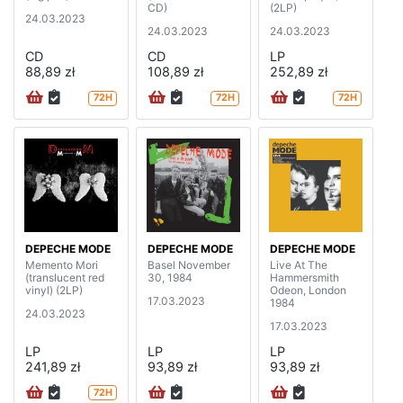
CD)
(2LP)
24.03.2023
24.03.2023
24.03.2023
CD
CD
LP
88,89 zł
108,89 zł
252,89 zł
72H
72H
72H
DEPECHE MODE
DEPECHE MODE
DEPECHE MODE
Memento Mori
Basel November
Live At The
(translucent red
30, 1984
Hammersmith
vinyl) (2LP)
Odeon, London
17.03.2023
1984
24.03.2023
17.03.2023
LP
LP
LP
241,89 zł
93,89 zł
93,89 zł
72H