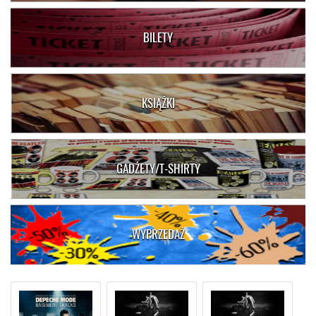
BILETY
KSIĄŻKI
GADŻETY/T-SHIRTY
WYPRZEDAŻ