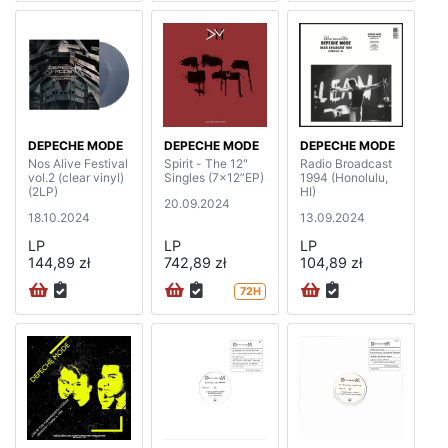
DEPECHE MODE
DEPECHE MODE
DEPECHE MODE
Nos Alive Festival
Spirit - The 12"
Radio Broadcast
vol.2 (clear vinyl)
Singles (7x12”EP)
1994 (Honolulu,
(2LP)
HI)
20.09.2024
18.10.2024
13.09.2024
LP
LP
LP
144,89 zł
742,89 zł
104,89 zł
72H