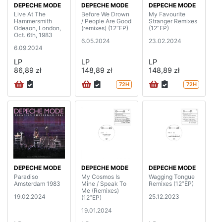
DEPECHE MODE
DEPECHE MODE
DEPECHE MODE
Live At The
Before We Drown
My Favourite
Hammersmith
/ People Are Good
Stranger Remixes
Odeaon, London,
(remixes) (12”EP)
(12”EP)
Oct. 6th, 1983
6.05.2024
23.02.2024
6.09.2024
LP
LP
LP
86,89 zł
148,89 zł
148,89 zł
72H
72H
DEPECHE MODE
DEPECHE MODE
DEPECHE MODE
Paradiso
My Cosmos Is
Wagging Tongue
Amsterdam 1983
Mine / Speak To
Remixes (12”EP)
Me (Remixes)
19.02.2024
25.12.2023
(12”EP)
19.01.2024