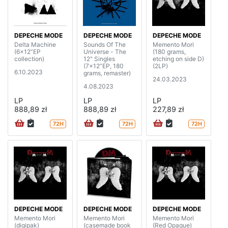
DEPECHE MODE
DEPECHE MODE
DEPECHE MODE
Delta Machine
Sounds Of The
Memento Mori
(6x12”EP
Universe - The
(180 grams,
collection)
12" Singles
etching on side D)
(7x12”EP, 180
(2LP)
6.10.2023
grams, remaster)
24.03.2023
4.08.2023
LP
LP
LP
888,89 zł
888,89 zł
227,89 zł
72H
72H
72H
DEPECHE MODE
DEPECHE MODE
DEPECHE MODE
Memento Mori
Memento Mori
Memento Mori
(digipak)
(casemade book
(Red Opaque)