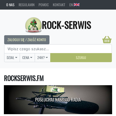
O NAS
REGULAMIN
POMOC
KONTAKT
EN
ROCK-SERWIS
ZALOGUJ SIĘ / ZAŁÓŻ KONTO
DZIAŁ
CENA
24H?
SZUKAJ
ROCKSERWIS.FM
POSŁUCHAJ NASZEGO RADIA