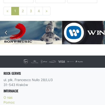
Poprzednia strona
Następna strona
«
1
2
3
4
»
ROCK-SERWIS
ul. płk. Francesco Nullo 28/LU3
31-543 Kraków
INFORMACJE
O nas
Pomoc