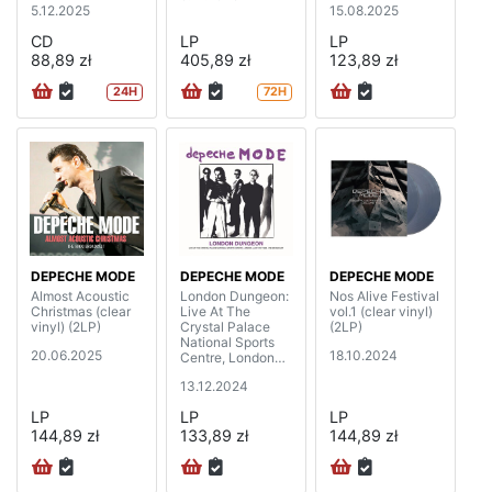
5.12.2025
15.08.2025
CD
LP
LP
88,89 zł
405,89 zł
123,89 zł
24H
72H
DEPECHE MODE
DEPECHE MODE
DEPECHE MODE
Almost Acoustic
London Dungeon:
Nos Alive Festival
Christmas (clear
Live At The
vol.1 (clear vinyl)
vinyl) (2LP)
Crystal Palace
(2LP)
National Sports
20.06.2025
18.10.2024
Centre, London
1993 (2LP)
13.12.2024
LP
LP
LP
144,89 zł
133,89 zł
144,89 zł