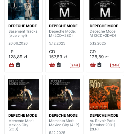
DEPECHE MODE
DEPECHE MODE
DEPECHE MODE
Basement Tracks
Depeche Mode:
Depeche Mode:
(blue vinyl)
M (2CD+2BD)
M (2CD+2DVD)
26.06.2026
5.12.2025
5.12.2025
LP
CD
CD
128,89 zł
157,89 zł
128,89 zł
24H
24H
DEPECHE MODE
DEPECHE MODE
DEPECHE MODE
Memento Mori:
Memento Mori:
Au Revoir Paris
Mexico City
Mexico City (4LP)
(October 2001)
(2CD)
(2LP)
5.12.2025