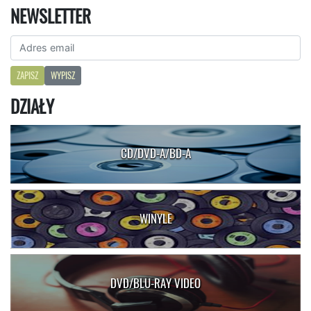
NEWSLETTER
ZAPISZ
WYPISZ
DZIAŁY
CD/DVD-A/BD-A
WINYLE
DVD/BLU-RAY VIDEO