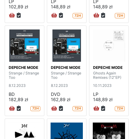
LP
LP
LP
102,89 zł
148,89 zł
148,89 zł
72H
72H
DEPECHE MODE
DEPECHE MODE
DEPECHE MODE
Strange / Strange
Strange / Strange
Ghosts Again
Too
Too
Remixes (12”EP)
8.12.2023
8.12.2023
10.11.2023
BD
DVD
LP
182,89 zł
162,89 zł
148,89 zł
72H
72H
72H