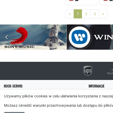
Poprzednia strona
Nast
«
1
2
3
»
ROCK-SERWIS
INFORMACJE
ul. płk. Francesco Nullo 28/LU3
O nas
Używamy plików cookies w celu ułatwienia korzystania z naszej
31-543 Kraków
Pomoc
Polityka cooki
Możesz określić warunki przechowywania lub dostępu do plików
Rockserwis.f