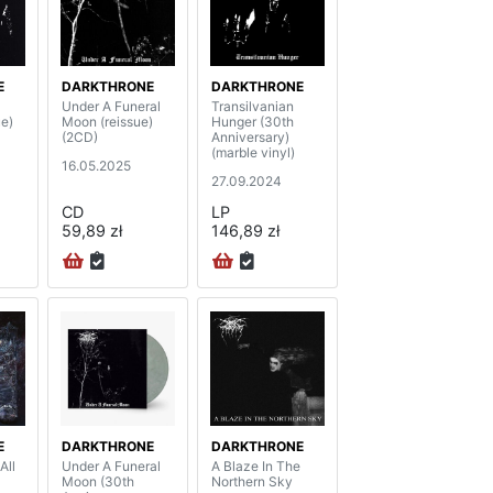
E
DARKTHRONE
DARKTHRONE
Under A Funeral
Transilvanian
ue)
Moon (reissue)
Hunger (30th
(2CD)
Anniversary)
(marble vinyl)
16.05.2025
27.09.2024
CD
LP
59,89 zł
146,89 zł
E
DARKTHRONE
DARKTHRONE
All
Under A Funeral
A Blaze In The
Moon (30th
Northern Sky