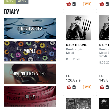
ZAPISZ
WYPISZ
72H
DZIAŁY
CD/DVD-A/BD-A
DARKTHRONE
DARK
Pre-Historic
Pre-His
WINYLE
Metal
Metal 
vinyl)
8.05.2026
8.05.2
DVD/BLU-RAY VIDEO
LP
LP
126,89 zł
143,8
72H
BILETY