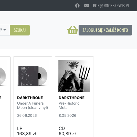
BOK@ROCKSERWIS.PL
?
SZUKAJ
ZALOGUJ SIĘ / ZAŁÓŻ KONTO
E
DARKTHRONE
DARKTHRONE
Under A Funeral
Pre-Historic
Moon (clear vinyl)
Metal
26.06.2026
8.05.2026
LP
CD
163,89 zł
60,89 zł