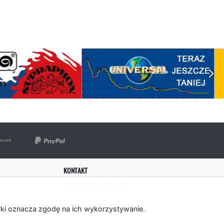
KONTAKT
bok@rockserwis.pl
rki oznacza zgodę na ich wykorzystywanie.