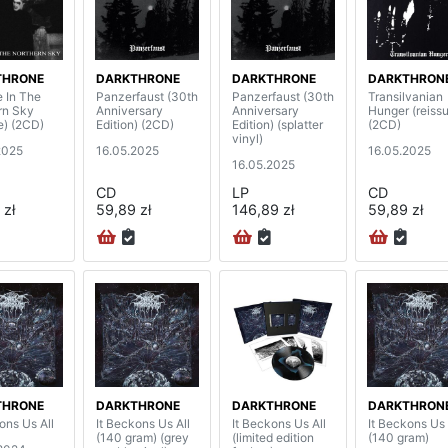
THRONE
DARKTHRONE
DARKTHRONE
DARKTHRON
e In The
Panzerfaust (30th
Panzerfaust (30th
Transilvanian
rn Sky
Anniversary
Anniversary
Hunger (reiss
e) (2CD)
Edition) (2CD)
Edition) (splatter
(2CD)
vinyl)
2025
16.05.2025
16.05.2025
16.05.2025
CD
LP
CD
 zł
59,89 zł
146,89 zł
59,89 zł
THRONE
DARKTHRONE
DARKTHRONE
DARKTHRON
ons Us All
It Beckons Us All
It Beckons Us All
It Beckons Us 
(140 gram) (grey
(limited edition
(140 gram)