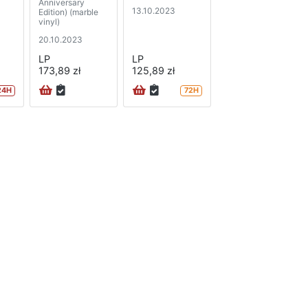
Anniversary
13.10.2023
Edition) (marble
vinyl)
20.10.2023
LP
LP
173,89 zł
125,89 zł
24H
72H