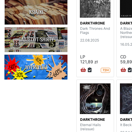
KSIĄŻKI
DARKTHRONE
DARK
Dark Thrones And
A Blaz
Flags
Northe
(reissu
GADŻETY/T-SHIRTY
22.08.2025
16.05.
LP
CD
121,89 zł
59,89
WYPRZEDAŻ
72H
DARKTHRONE
DARK
Eternal Hails
It Beck
(reissue)