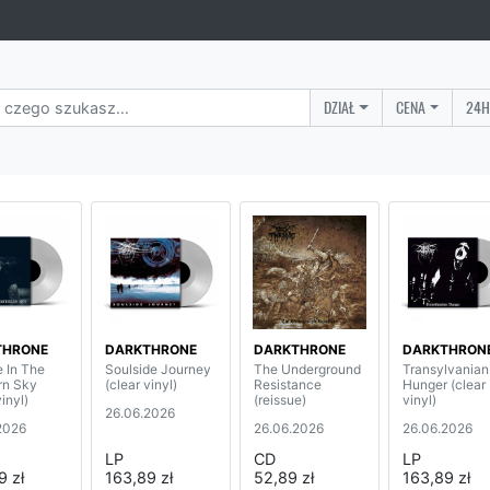
DZIAŁ
CENA
24H
THRONE
DARKTHRONE
DARKTHRONE
DARKTHRON
e In The
Soulside Journey
The Underground
Transylvanian
rn Sky
(clear vinyl)
Resistance
Hunger (clear
vinyl)
(reissue)
vinyl)
26.06.2026
2026
26.06.2026
26.06.2026
LP
CD
LP
9 zł
163,89 zł
52,89 zł
163,89 zł