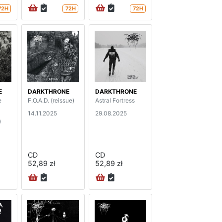
72H
72H
72H
E
DARKTHRONE
DARKTHRONE
e
F.O.A.D. (reissue)
Astral Fortress
14.11.2025
29.08.2025
)
CD
CD
52,89 zł
52,89 zł