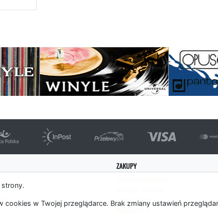
ępna strona
ZAKUPY
Formy płatności
 strony.
Koszty wysyłki
es
Panel Klienta
 cookies w Twojej przeglądarce. Brak zmiany ustawień przegląda
m
Regulamin