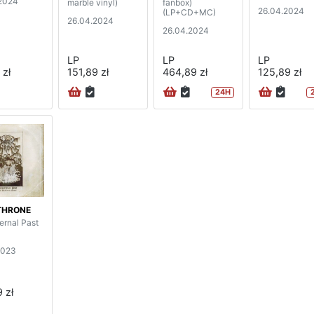
2024
marble vinyl)
fanbox)
26.04.2024
(LP+CD+MC)
26.04.2024
26.04.2024
LP
LP
LP
 zł
151,89 zł
464,89 zł
125,89 zł
24H
THRONE
ernal Past
2023
 zł