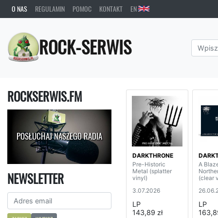
O NAS
REGULAMIN
POMOC
KONTAKT
EN
ROCK-SERWIS
ROCKSERWIS.FM
POSŁUCHAJ NASZEGO RADIA
DARKTHRONE
DARK
Pre-Historic
A Blaz
Metal (splatter
Northe
NEWSLETTER
vinyl)
(clear 
3.07.2026
26.06.
LP
LP
143,89 zł
163,8