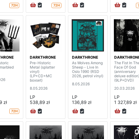
72H
72H
THRONE
DARKTHRONE
DARKTHRONE
DARKTHRON
toric
Pre-Historic
As Wolves Among
The Fist In Th
(marbled
Metal (splatter
Sheep - Live In
Face Of God
vinyl)
Oslo 1990 (RSD
(anniversary
(LP+CD+MC
2026, petrol vinyl)
deluxe edition
026
boxset)
(9LP+DVD)
8.05.2026
8.05.2026
20.03.2026
LP
LP
LP
9 zł
538,89 zł
136,89 zł
1 327,89 zł
72H