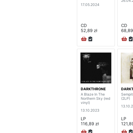
26.04.
17.05.2024
CD
CD
52,89 zł
68,89
DARKTHRONE
DARK
A Blaze In The
Sempit
Northern Sky (red
(2LP)
vinyl)
13.10.
13.10.2023
LP
LP
116,89 zł
121,89