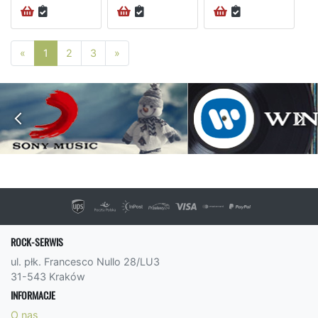
Poprzednia strona
Następna strona
«
1
2
3
»
ROCK-SERWIS
ul. płk. Francesco Nullo 28/LU3
31-543 Kraków
INFORMACJE
O nas