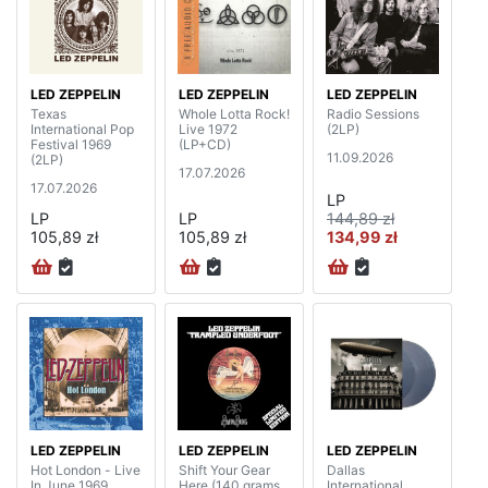
LED ZEPPELIN
LED ZEPPELIN
LED ZEPPELIN
Texas
Whole Lotta Rock!
Radio Sessions
International Pop
Live 1972
(2LP)
Festival 1969
(LP+CD)
11.09.2026
(2LP)
17.07.2026
17.07.2026
LP
LP
LP
144,89 zł
105,89 zł
105,89 zł
134,99 zł
LED ZEPPELIN
LED ZEPPELIN
LED ZEPPELIN
Hot London - Live
Shift Your Gear
Dallas
In June 1969
Here (140 grams,
International