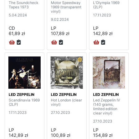
The Soundcheck
Motor Speedway
L’Olympia 1969
Tapes 1973
1969 (transparent
(2LP)
vinyl)
5.04.2024
17.11.2023
9.02.2024
CD
LP
LP
61,89 zł
107,89 zł
142,89 zł
LED ZEPPELIN
LED ZEPPELIN
LED ZEPPELIN
Scandinavia 1969
Hot London (clear
Led Zeppelin IV
(2LP)
vinyl)
(140 grams,
limited edition
17.11.2023
27.10.2023
clear vinyl)
27.10.2023
LP
LP
LP
142,89 zł
100,89 zł
154,89 zł