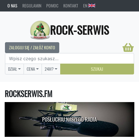
O NAS
REGULAMIN
POMOC
KONTAKT
EN
ROCK-SERWIS
ZALOGUJ SIĘ / ZAŁÓŻ KONTO
DZIAŁ
CENA
24H?
SZUKAJ
ROCKSERWIS.FM
POSŁUCHAJ NASZEGO RADIA