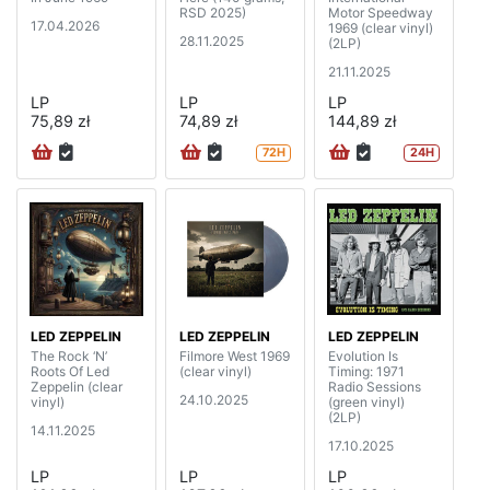
RSD 2025)
Motor Speedway
17.04.2026
1969 (clear vinyl)
28.11.2025
(2LP)
21.11.2025
LP
LP
LP
75,89 zł
74,89 zł
144,89 zł
72H
24H
LED ZEPPELIN
LED ZEPPELIN
LED ZEPPELIN
The Rock ‘N’
Filmore West 1969
Evolution Is
Roots Of Led
(clear vinyl)
Timing: 1971
Zeppelin (clear
Radio Sessions
24.10.2025
vinyl)
(green vinyl)
(2LP)
14.11.2025
17.10.2025
LP
LP
LP