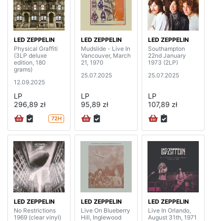
LED ZEPPELIN
LED ZEPPELIN
LED ZEPPELIN
Physical Graffiti
Mudslide - Live In
Southampton
(3LP deluxe
Vancouver, March
22nd January
edition, 180
21, 1970
1973 (2LP)
grams)
25.07.2025
25.07.2025
12.09.2025
LP
LP
LP
296,89 zł
95,89 zł
107,89 zł
72H
LED ZEPPELIN
LED ZEPPELIN
LED ZEPPELIN
No Restrictions
Live On Blueberry
Live In Orlando,
1969 (clear vinyl)
Hill, Inglewood
August 31th, 1971