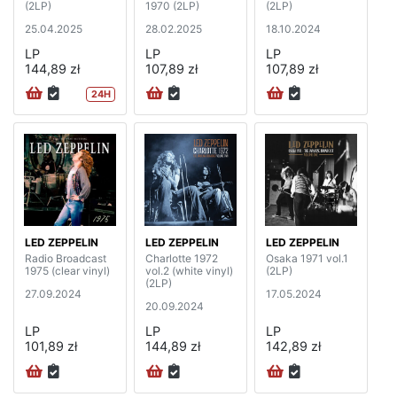
(2LP)
1970 (2LP)
(2LP)
25.04.2025
28.02.2025
18.10.2024
LP
LP
LP
144,89 zł
107,89 zł
107,89 zł
24H
LED ZEPPELIN
LED ZEPPELIN
LED ZEPPELIN
Radio Broadcast
Charlotte 1972
Osaka 1971 vol.1
1975 (clear vinyl)
vol.2 (white vinyl)
(2LP)
(2LP)
27.09.2024
17.05.2024
20.09.2024
LP
LP
LP
101,89 zł
144,89 zł
142,89 zł