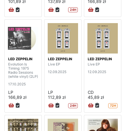
101,89 zł
137,89 zł
166,89 zł
24H
LED ZEPPELIN
LED ZEPPELIN
LED ZEPPELIN
Evolution Is
Live EP
Live EP
Timing: 1975
12.09.2025
12.09.2025
Radio Sessions
(white vinyl) (2LP)
17.10.2025
LP
LP
CD
166,89 zł
112,89 zł
45,89 zł
24H
72H