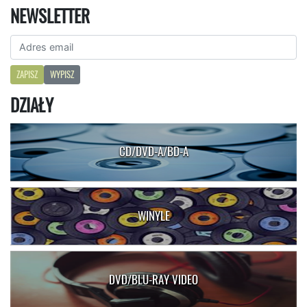
NEWSLETTER
ZAPISZ
WYPISZ
DZIAŁY
CD/DVD-A/BD-A
WINYLE
DVD/BLU-RAY VIDEO