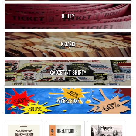
BILETY
KSIĄŻKI
GADŻETY/T-SHIRTY
WYPRZEDAŻ