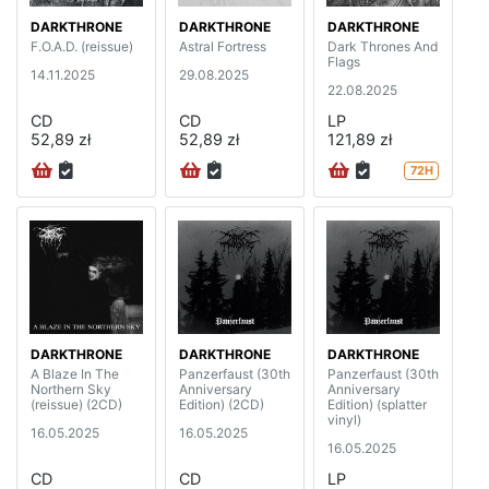
DARKTHRONE
DARKTHRONE
DARKTHRONE
F.O.A.D. (reissue)
Astral Fortress
Dark Thrones And
Flags
14.11.2025
29.08.2025
22.08.2025
CD
CD
LP
52,89 zł
52,89 zł
121,89 zł
72H
DARKTHRONE
DARKTHRONE
DARKTHRONE
A Blaze In The
Panzerfaust (30th
Panzerfaust (30th
Northern Sky
Anniversary
Anniversary
(reissue) (2CD)
Edition) (2CD)
Edition) (splatter
vinyl)
16.05.2025
16.05.2025
16.05.2025
CD
CD
LP