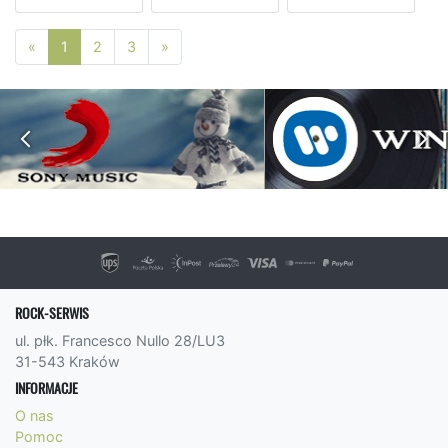
Poprzednia strona
Następna strona
«
1
2
3
»
ROCK-SERWIS
ul. płk. Francesco Nullo 28/LU3
31-543 Kraków
INFORMACJE
O nas
Pomoc