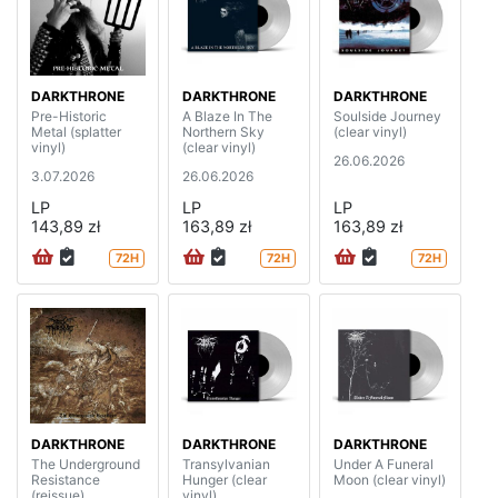
DARKTHRONE
DARKTHRONE
DARKTHRONE
Pre-Historic
A Blaze In The
Soulside Journey
Metal (splatter
Northern Sky
(clear vinyl)
vinyl)
(clear vinyl)
26.06.2026
3.07.2026
26.06.2026
LP
LP
LP
143,89 zł
163,89 zł
163,89 zł
72H
72H
72H
DARKTHRONE
DARKTHRONE
DARKTHRONE
The Underground
Transylvanian
Under A Funeral
Resistance
Hunger (clear
Moon (clear vinyl)
(reissue)
vinyl)