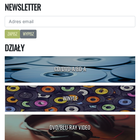
NEWSLETTER
ZAPISZ
WYPISZ
DZIAŁY
CD/DVD-A/BD-A
WINYLE
DVD/BLU-RAY VIDEO