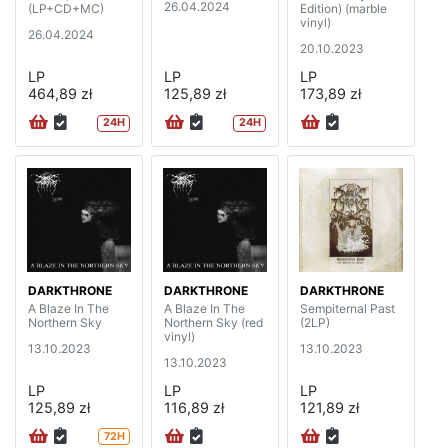
26.04.2024
(LP+CD+MC)
Edition) (marble
vinyl)
26.04.2024
20.10.2023
LP
LP
LP
464,89 zł
125,89 zł
173,89 zł
24H
24H
DARKTHRONE
DARKTHRONE
DARKTHRONE
A Blaze In The
A Blaze In The
Sempiternal Past
Northern Sky
Northern Sky (red
(2LP)
vinyl)
13.10.2023
13.10.2023
13.10.2023
LP
LP
LP
125,89 zł
116,89 zł
121,89 zł
72H