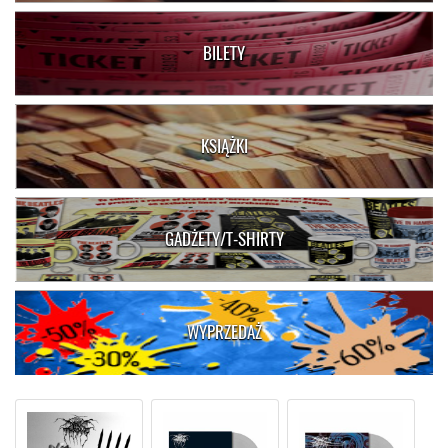
BILETY
KSIĄŻKI
GADŻETY/T-SHIRTY
WYPRZEDAŻ