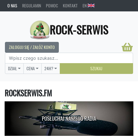
O NAS
REGULAMIN
POMOC
KONTAKT
EN
ROCK-SERWIS
ZALOGUJ SIĘ / ZAŁÓŻ KONTO
DZIAŁ
CENA
24H?
SZUKAJ
ROCKSERWIS.FM
POSŁUCHAJ NASZEGO RADIA