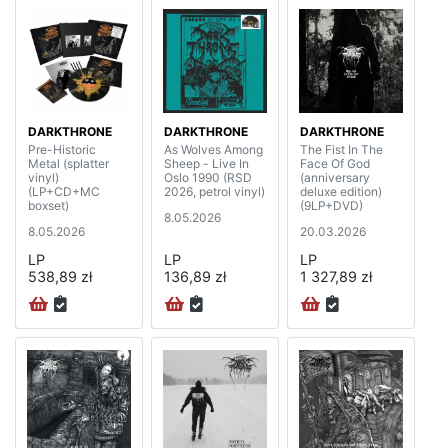
DARKTHRONE
DARKTHRONE
DARKTHRONE
Pre-Historic
As Wolves Among
The Fist In The
Metal (splatter
Sheep - Live In
Face Of God
vinyl)
Oslo 1990 (RSD
(anniversary
(LP+CD+MC
2026, petrol vinyl)
deluxe edition)
boxset)
(9LP+DVD)
8.05.2026
8.05.2026
20.03.2026
LP
LP
LP
538,89 zł
136,89 zł
1 327,89 zł