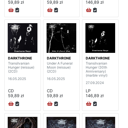
59,89 zł
59,89 zł
146,89 zł
DARKTHRONE
DARKTHRONE
DARKTHRONE
Transilvanian
Under A Funeral
Transilvanian
Hunger (reissue)
Moon (reissue)
Hunger (30th
(2CD)
(2CD)
Anniversary)
(marble vinyl)
16.05.2025
16.05.2025
27.09.2024
CD
CD
LP
59,89 zł
59,89 zł
146,89 zł