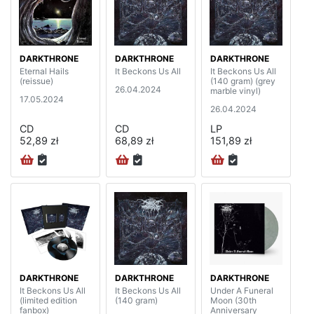
DARKTHRONE
DARKTHRONE
DARKTHRONE
Eternal Hails
It Beckons Us All
It Beckons Us All
(reissue)
(140 gram) (grey
26.04.2024
marble vinyl)
17.05.2024
26.04.2024
CD
CD
LP
52,89 zł
68,89 zł
151,89 zł
DARKTHRONE
DARKTHRONE
DARKTHRONE
It Beckons Us All
It Beckons Us All
Under A Funeral
(limited edition
(140 gram)
Moon (30th
fanbox)
Anniversary