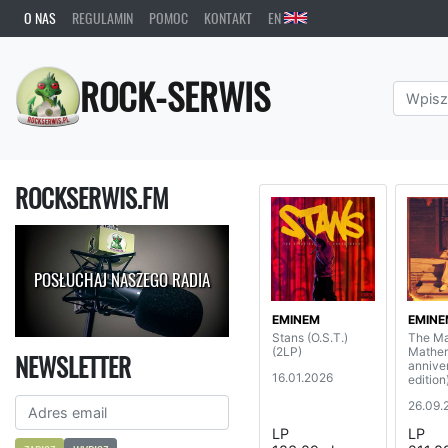
O NAS
REGULAMIN
POMOC
KONTAKT
EN
ROCK-SERWIS
ROCKSERWIS.FM
POSŁUCHAJ NASZEGO RADIA
EMINEM
EMINE
Stans (O.S.T.)
The Ma
(2LP)
Mather
NEWSLETTER
annive
16.01.2026
edition
26.09.
LP
LP