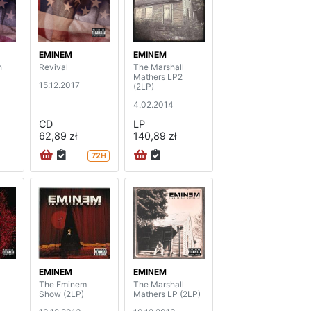
EMINEM
EMINEM
h
Revival
The Marshall
Mathers LP2
15.12.2017
(2LP)
4.02.2014
CD
LP
62,89 zł
140,89 zł
72H
EMINEM
EMINEM
The Eminem
The Marshall
Show (2LP)
Mathers LP (2LP)