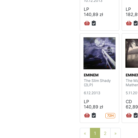
10.12.2013
LP
LP
140,89 zł
182,8
EMINEM
EMINE
The Slim Shady
The Ma
(2LP)
Mather
6.12.2013
5.11.2
LP
CD
140,89 zł
62,89
72H
Poprzednia strona
Następna 
«
1
2
»