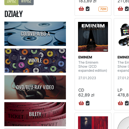
183,89 zł
211,89
ZAPISZ
WYPISZ
72H
DZIAŁY
CD/DVD-A/BD-A
EMINEM
EMINE
WINYLE
The Eminem
The E
Show (2CD
Show 
expanded edition)
expand
27.01.2023
27.01.
DVD/BLU-RAY VIDEO
CD
LP
62,89 zł
478,8
BILETY