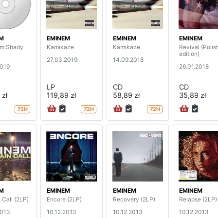
M
EMINEM
EMINEM
EMINEM
im Shady
Kamikaze
Kamikaze
Revival (Polis
edition)
27.03.2019
14.09.2018
2019
26.01.2018
LP
CD
CD
 zł
119,89 zł
58,89 zł
35,89 zł
72H
72H
72H
M
EMINEM
EMINEM
EMINEM
 Call (2LP)
Encore (2LP)
Recovery (2LP)
Relapse (2LP)
2013
10.12.2013
10.12.2013
10.12.2013