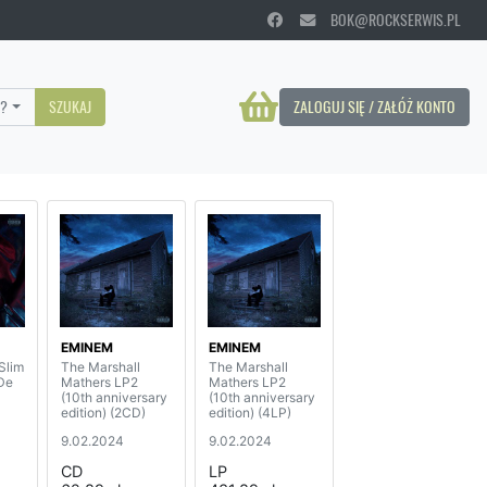
BOK@ROCKSERWIS.PL
?
SZUKAJ
ZALOGUJ SIĘ / ZAŁÓŻ KONTO
EMINEM
EMINEM
Slim
The Marshall
The Marshall
De
Mathers LP2
Mathers LP2
(10th anniversary
(10th anniversary
edition) (2CD)
edition) (4LP)
9.02.2024
9.02.2024
CD
LP