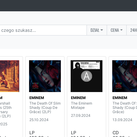
DZIAŁ
CENA
24H
M
EMINEM
EMINEM
EMINEM
rshall
The Death Of Slim
The Eminem
The Death Of 
s (25th
Shady (Coup De
Mixtape
Shady (Coup 
rsary
Grâce) (2LP)
Grâce)
27.09.2024
) (2LP)
25.10.2024
13.09.2024
2025
LP
LP
CD