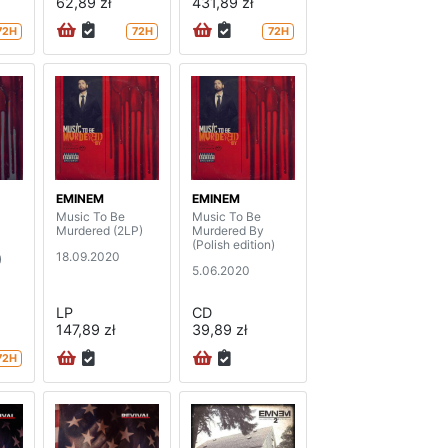
62,89 zł
431,89 zł
72H
72H
72H
EMINEM
EMINEM
Music To Be
Music To Be
-
Murdered (2LP)
Murdered By
(Polish edition)
18.09.2020
)
5.06.2020
LP
CD
147,89 zł
39,89 zł
72H