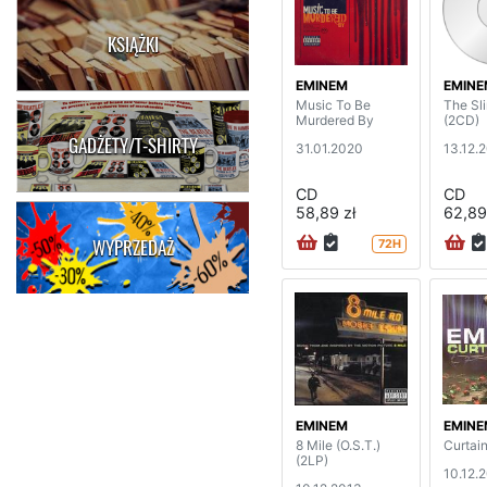
KSIĄŻKI
EMINEM
EMINE
Music To Be
The Sl
Murdered By
(2CD)
GADŻETY/T-SHIRTY
31.01.2020
13.12.
CD
CD
58,89 zł
62,89
WYPRZEDAŻ
72H
EMINEM
EMINE
8 Mile (O.S.T.)
Curtain
(2LP)
10.12.