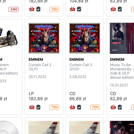
 zł
182,89 zł
104,89 zł
62,89 zł
24H
72H
M
EMINEM
EMINEM
EMINEM
minem
Curtain Call 2
Curtain Call 2
Music To Be
(4LP
(2LP)
(2CD)
Murdered By 
ed edition)
Side B (2LP
25.11.2022
5.08.2022
deluxe edition
2023
15.01.2021
LP
CD
CD
9 zł
182,89 zł
66,89 zł
62,89 zł
72H
72H