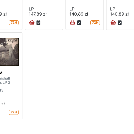
LP
LP
LP
9 zł
147,89 zł
140,89 zł
140,89 zł
72H
72H
M
rshall
s LP 2
013
 zł
72H
strona