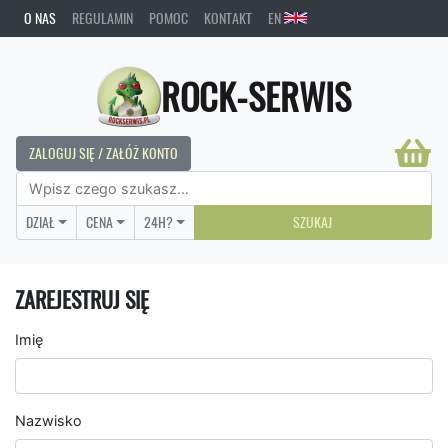
O NAS
REGULAMIN
POMOC
KONTAKT
EN
ROCK-SERWIS
ZALOGUJ SIĘ / ZAŁÓŻ KONTO
DZIAŁ
CENA
24H?
SZUKAJ
ZAREJESTRUJ SIĘ
Imię
Nazwisko