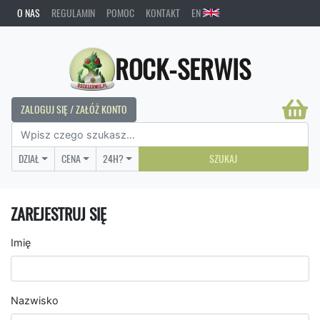
O NAS
REGULAMIN
POMOC
KONTAKT
EN
ROCK-SERWIS
ZALOGUJ SIĘ / ZAŁÓŻ KONTO
DZIAŁ
CENA
24H?
SZUKAJ
ZAREJESTRUJ SIĘ
Imię
Nazwisko