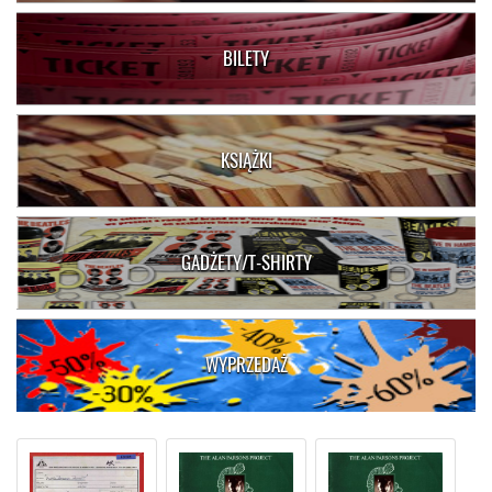
BILETY
KSIĄŻKI
GADŻETY/T-SHIRTY
WYPRZEDAŻ