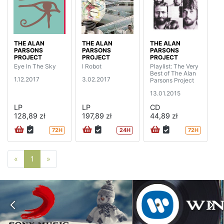
THE ALAN
THE ALAN
THE ALAN
PARSONS
PARSONS
PARSONS
PROJECT
PROJECT
PROJECT
Eye In The Sky
I Robot
Playlist: The Very
Best of The Alan
1.12.2017
3.02.2017
Parsons Project
13.01.2015
LP
LP
CD
128,89 zł
197,89 zł
44,89 zł
72H
24H
72H
Poprzednia strona
Następna strona
«
1
»