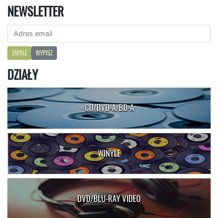
NEWSLETTER
ZAPISZ
WYPISZ
DZIAŁY
CD/DVD-A/BD-A
WINYLE
DVD/BLU-RAY VIDEO