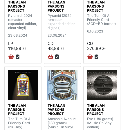
THE ALAN
THE ALAN
THE ALAN
PARSONS
PARSONS
PARSONS
PROJECT
PROJECT
PROJECT
Pyramid (2024
Pyramid (2024
The Turn Of A
remaster
remaster
Friendly Card
expanded edition,
expanded edition
(3CD+BD boxset)
clear vinyl)
digipak)
6.10.2023
23.08.2024
23.08.2024
LP
CD
CD
116,89 zł
48,89 zł
370,89 zł
THE ALAN
THE ALAN
THE ALAN
PARSONS
PARSONS
PARSONS
PROJECT
PROJECT
PROJECT
The Turn Of A
Ammonia Avenue
Eve (180 grams)
Friendly Card
(180 grams)
(Music On Vinyl
(blu-ray)
(Music On Vinyl
edition)