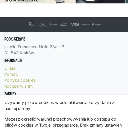
ROCK-SERWIS
ul. płk. Francesco Nullo 28/LU3
31-543 Kraków
INFORMACJE
O nas
Pomoc
Polityka cookies
Rockserwis.fm
ZAKUPY
Formy płatności
Używamy plików cookies w celu ułatwienia korzystania z
Koszty wysyłki
naszej strony.
Panel Klienta
Możesz określić warunki przechowywania lub dostępu do
Regulamin
plików cookies w Twojej przeglądarce. Brak zmiany ustawień
KONTAKT