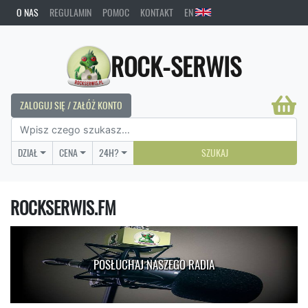
O NAS
REGULAMIN
POMOC
KONTAKT
EN
ROCK-SERWIS
ZALOGUJ SIĘ / ZAŁÓŻ KONTO
DZIAŁ
CENA
24H?
SZUKAJ
ROCKSERWIS.FM
POSŁUCHAJ NASZEGO RADIA