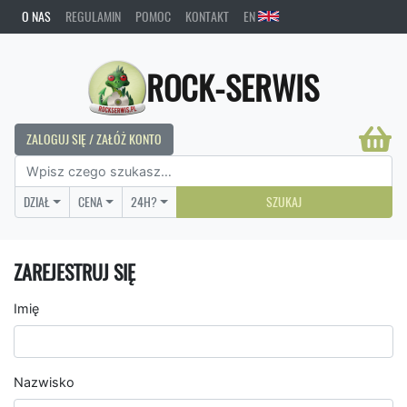
O NAS
REGULAMIN
POMOC
KONTAKT
EN
ROCK-SERWIS
ZALOGUJ SIĘ / ZAŁÓŻ KONTO
DZIAŁ
CENA
24H?
SZUKAJ
ZAREJESTRUJ SIĘ
Imię
Nazwisko