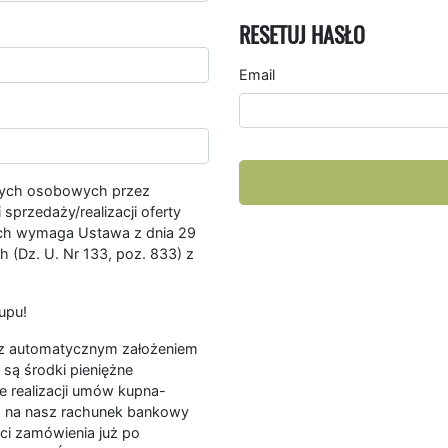
RESETUJ HASŁO
Email
nych osobowych przez
przedaży/realizacji oferty
ych wymaga Ustawa z dnia 29
 (Dz. U. Nr 133, poz. 833) z
upu!
ę z automatycznym założeniem
są środki pieniężne
e realizacji umów kupna-
a na nasz rachunek bankowy
ści zamówienia już po