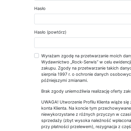
Hasło
Hasło (powtórz)
Wyrażam zgodę na przetwarzanie moich da
Wydawnictwo „Rock-Serwis” w celu ewidencji s
zakupu. Zgody na przetwarzanie takich dan
sierpnia 1997 r. o ochronie danych osobowych
późniejszymi zmianami.
Brak zgody uniemożliwia realizację oferty zak
UWAGA! Utworzenie Profilu Klienta wiąże si
konta Klienta. Na koncie tym przechowywane 
niewykorzystane z różnych przyczyn w czasi
sprzedaży (zbyt wysoka należność wpłacon
przy płatności przelewem), rezygnacja z czę