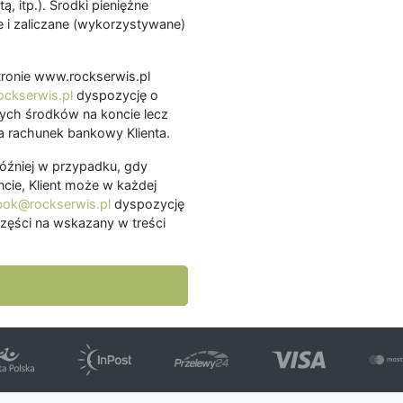
ą, itp.). Środki pieniężne
 i zaliczane (wykorzystywane)
.
 stronie www.rockserwis.pl
ckserwis.pl
dyspozycję o
ch środków na koncie lecz
 rachunek bankowy Klienta.
później w przypadku, gdy
cie, Klient może w każdej
bok@rockserwis.pl
dyspozycję
zęści na wskazany w treści