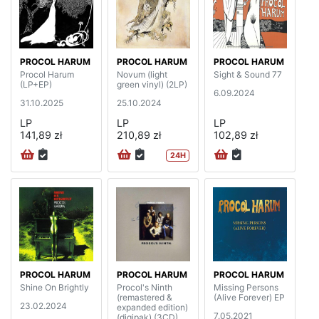
PROCOL HARUM
PROCOL HARUM
PROCOL HARUM
Procol Harum
Novum (light
Sight & Sound 77
(LP+EP)
green vinyl) (2LP)
6.09.2024
31.10.2025
25.10.2024
LP
LP
LP
141,89 zł
210,89 zł
102,89 zł
24H
PROCOL HARUM
PROCOL HARUM
PROCOL HARUM
Shine On Brightly
Procol's Ninth
Missing Persons
(remastered &
(Alive Forever) EP
23.02.2024
expanded edition)
7.05.2021
(digipak) (3CD)