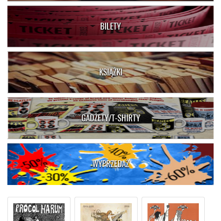
BILETY
KSIĄŻKI
GADŻETY/T-SHIRTY
WYPRZEDAŻ