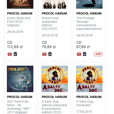
PROCOL HARUM
PROCOL HARUM
PROCOL HARUM
Exotic Birds And
Grand Hotel
The Prodigal
Fruit (3CD)
(expanded
Stranger
(digipak)
edition)
(remastered &
(CD+DVD)
expanded edition)
29.06.2018
29.06.2018
29.06.2018
CD
CD
CD
112,89 zł
79,89 zł
67,89 zł
24H
PROCOL HARUM
PROCOL HARUM
PROCOL HARUM
Still There'll Be
A Salty Dog
A Salty Dog
More - An
(deluxe expanded
(remaster)
Anthology 1967-
& remastered
17.08.2015
2017 (digipak)
edition) (2CD)