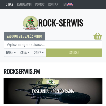
O NAS
REGULAMIN
POMOC
KONTAKT
EN
ROCK-SERWIS
ZALOGUJ SIĘ / ZAŁÓŻ KONTO
DZIAŁ
CENA
24H?
SZUKAJ
ROCKSERWIS.FM
POSŁUCHAJ NASZEGO RADIA