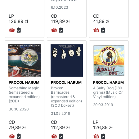
6.10.2023
LP
CD
CD
126,89 zł
119,89 zł
41,89 zł
PROCOL HARUM
PROCOL HARUM
PROCOL HARUM
Something Magic
Broken
A Salty Dog (180
(remastered &
Barricades
grams) (Music On
expanded edition)
(remastered &
Vinyl edition)
(2CD)
expanded edition)
29.03.2019
(3CD boxset)
30.10.2020
31.05.2019
CD
CD
LP
79,89 zł
112,89 zł
126,89 zł