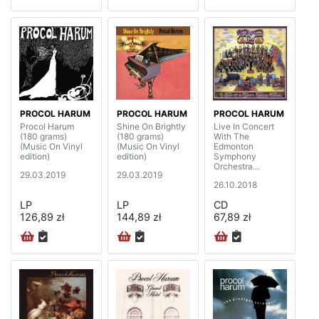
PROCOL HARUM
PROCOL HARUM
PROCOL HARUM
Procol Harum
Shine On Brightly
Live In Concert
(180 grams)
(180 grams)
With The
(Music On Vinyl
(Music On Vinyl
Edmonton
edition)
edition)
Symphony
Orchestra
29.03.2019
29.03.2019
(remaster)
26.10.2018
LP
LP
CD
126,89 zł
144,89 zł
67,89 zł