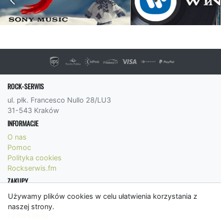
ROCK-SERWIS
ul. płk. Francesco Nullo 28/LU3
31-543 Kraków
INFORMACJE
O nas
Pomoc
Polityka cookies
Rockserwis.fm
ZAKUPY
Formy płatności
Używamy plików cookies w celu ułatwienia korzystania z
Koszty wysyłki
naszej strony.
Panel Klienta