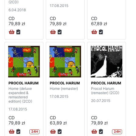
(2CD)
17.08.2015
6.04.2018
CD
CD
CD
79,89 zł
79,89 zł
67,89 zł
PROCOL HARUM
PROCOL HARUM
PROCOL HARUM
Home (deluxe
Home (remaster)
Procol Harum
expanded &
(remaster) (2CD)
17.08.2015
remastered
20.07.2015
edition) (2CD)
17.08.2015
CD
CD
CD
79,89 zł
63,89 zł
79,89 zł
24H
24H