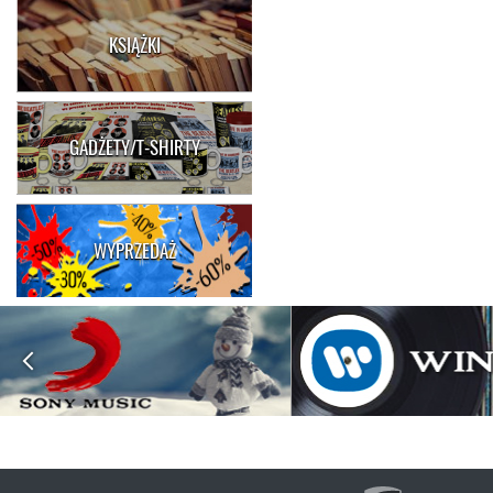
KSIĄŻKI
GADŻETY/T-SHIRTY
WYPRZEDAŻ