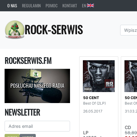
O NAS
REGULAMIN
POMOC
KONTAKT
EN
ROCK-SERWIS
ROCKSERWIS.FM
POSŁUCHAJ NASZEGO RADIA
50 CENT
50 CE
Best Of (2LP)
Best O
NEWSLETTER
26.05.2017
31.03.
CD
LP
58,89