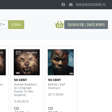
BOK@ROCKSERWIS.PL
?
SZUKAJ
ZALOGUJ SIĘ / ZAŁÓŻ KONTO
50 CENT
50 CENT
on:
Animal Ambition:
Before I Self
An Untamed
Destruct
Desire To Win
20.11.2009
(explicit)
3.06.2014
CD
CD