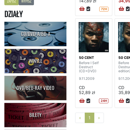
147,89 zł
34,99
ZAPISZ
WYPISZ
72H
DZIAŁY
CD/DVD-A/BD-A
50 CENT
50 CE
WINYLE
Before I Self
Before 
Destruct
Destruc
(CD+DVD)
edition
9.11.2009
9.11.2
DVD/BLU-RAY VIDEO
CD
CD
52,89 zł
35,89
24H
BILETY
Poprzednia strona
Następna stro
«
1
»