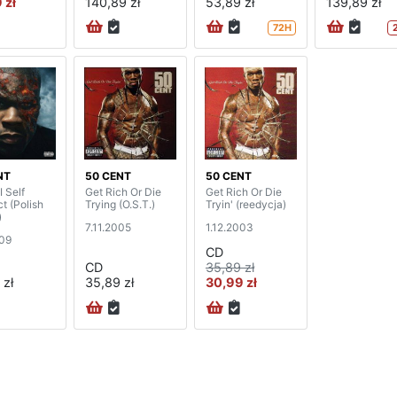
 zł
140,89 zł
53,89 zł
139,89 zł
72H
NT
50 CENT
50 CENT
I Self
Get Rich Or Die
Get Rich Or Die
t (Polish
Trying (O.S.T.)
Tryin' (reedycja)
)
7.11.2005
1.12.2003
009
CD
CD
35,89 zł
 zł
35,89 zł
30,99 zł
na