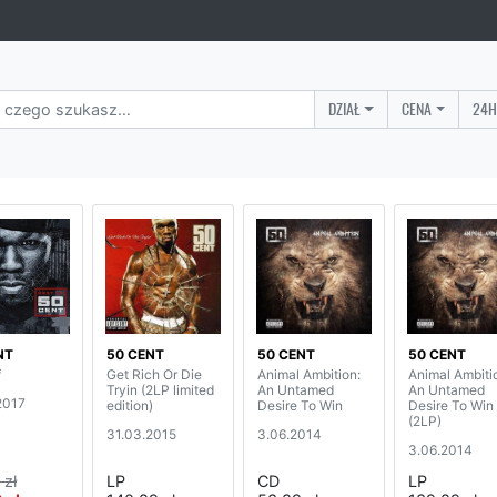
DZIAŁ
CENA
24H
NT
50 CENT
50 CENT
50 CENT
f
Get Rich Or Die
Animal Ambition:
Animal Ambiti
Tryin (2LP limited
An Untamed
An Untamed
2017
edition)
Desire To Win
Desire To Win
(2LP)
31.03.2015
3.06.2014
3.06.2014
 zł
LP
CD
LP