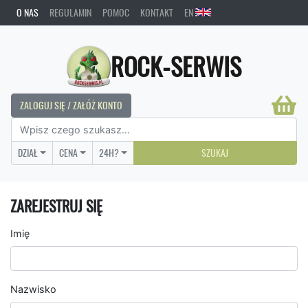
O NAS
REGULAMIN
POMOC
KONTAKT
EN
ROCK-SERWIS
ZALOGUJ SIĘ / ZAŁÓŻ KONTO
DZIAŁ
CENA
24H?
SZUKAJ
ZAREJESTRUJ SIĘ
Imię
Nazwisko