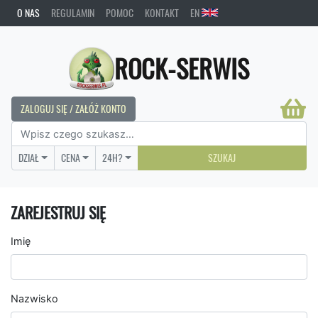
O NAS
REGULAMIN
POMOC
KONTAKT
EN
ROCK-SERWIS
ZALOGUJ SIĘ / ZAŁÓŻ KONTO
DZIAŁ
CENA
24H?
SZUKAJ
ZAREJESTRUJ SIĘ
Imię
Nazwisko