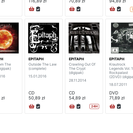
 zł
116,89 zł
70,89 zł
94,89 zł
PH
EPITAPH
EPITAPH
EPITAPH
rom The
Outside The Law
Crawling Out Of
Krautrock
igipak)
(complete)
The Crypt
Legends Vol. 1
(digipak)
Rockpalast
016
15.01.2016
(2DVD) (digip
28.11.2014
18.07.2011
CD
CD
DVD
 zł
50,89 zł
54,89 zł
71,89 zł
24H
na