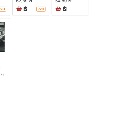
62,89 zł
54,89 zł
72H
72H
:
ak)