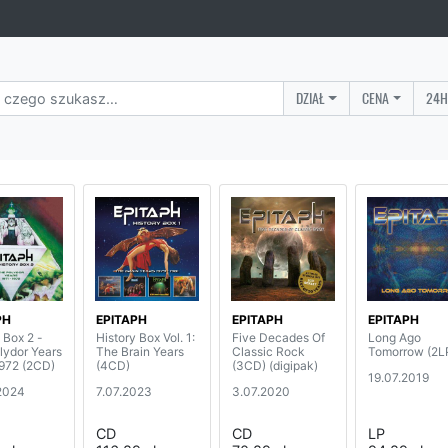
DZIAŁ
CENA
24H
PH
EPITAPH
EPITAPH
EPITAPH
 Box 2 -
History Box Vol. 1:
Five Decades Of
Long Ago
lydor Years
The Brain Years
Classic Rock
Tomorrow (2L
972 (2CD)
(4CD)
(3CD) (digipak)
19.07.2019
2024
7.07.2023
3.07.2020
CD
CD
LP