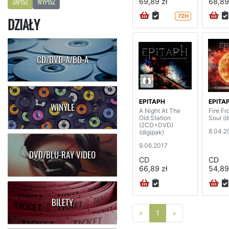
69,89 zł
68,89
ZAPISZ
WYPISZ
72H
DZIAŁY
CD/DVD-A/BD-A
EPITAPH
EPITA
WINYLE
A Night At The
Fire F
Old Station
Soul (d
(2CD+DVD)
8.04.2
(digipak)
9.06.2017
DVD/BLU-RAY VIDEO
CD
CD
66,89 zł
54,89
BILETY
Poprzednia strona
Następna stro
«
1
»