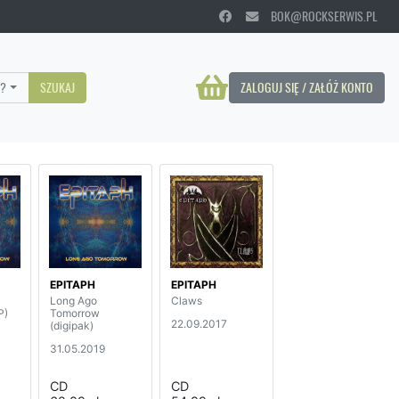
BOK@ROCKSERWIS.PL
?
SZUKAJ
ZALOGUJ SIĘ / ZAŁÓŻ KONTO
EPITAPH
EPITAPH
Long Ago
Claws
P)
Tomorrow
22.09.2017
(digipak)
31.05.2019
CD
CD