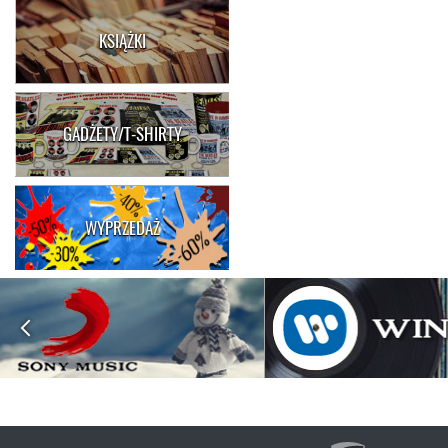
KSIĄŻKI
GADŻETY/T-SHIRTY
WYPRZEDAŻ