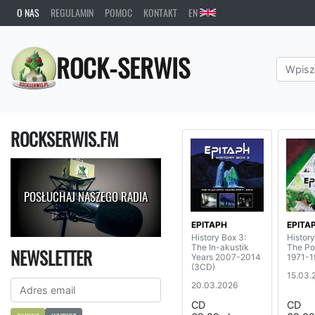
O NAS
REGULAMIN
POMOC
KONTAKT
EN
ROCK-SERWIS
ROCKSERWIS.FM
POSŁUCHAJ NASZEGO RADIA
EPITAPH
EPITA
History Box 3:
History
The In-akustik
The Po
NEWSLETTER
Years 2007-2014
1971-1
(3CD)
15.03.
20.03.2026
CD
CD