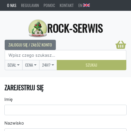
O NAS
REGULAMIN
POMOC
KONTAKT
EN
ROCK-SERWIS
ZALOGUJ SIĘ / ZAŁÓŻ KONTO
DZIAŁ
CENA
24H?
SZUKAJ
ZAREJESTRUJ SIĘ
Imię
Nazwisko