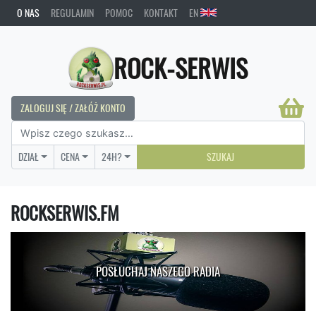
O NAS
REGULAMIN
POMOC
KONTAKT
EN
ROCK-SERWIS
ZALOGUJ SIĘ / ZAŁÓŻ KONTO
DZIAŁ
CENA
24H?
SZUKAJ
ROCKSERWIS.FM
POSŁUCHAJ NASZEGO RADIA