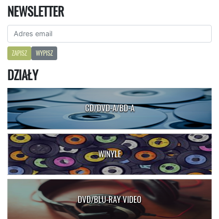
NEWSLETTER
ZAPISZ
WYPISZ
DZIAŁY
CD/DVD-A/BD-A
WINYLE
DVD/BLU-RAY VIDEO