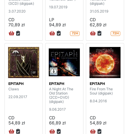
(3CD) (digipak)
(digipak)
19.07.2019
3.07.2020
31.05.2019
CD
LP
CD
70,89 zł
94,89 zł
62,89 zł
72H
72H
EPITAPH
EPITAPH
EPITAPH
Claws
A Night At The
Fire From The
Old Station
Soul (digipak)
22.09.2017
(2CD+DVD)
8.04.2016
(digipak)
9.06.2017
CD
CD
CD
54,89 zł
66,89 zł
54,89 zł