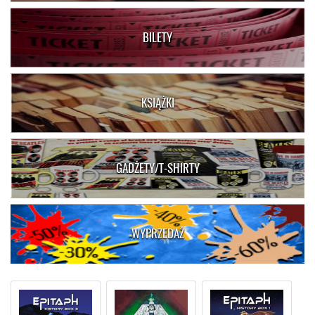
BILETY
KSIĄŻKI
GADŻETY/T-SHIRTY
WYPRZEDAŻ