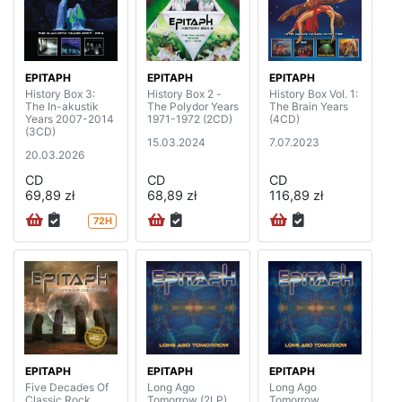
EPITAPH
EPITAPH
EPITAPH
History Box 3:
History Box 2 -
History Box Vol. 1:
The In-akustik
The Polydor Years
The Brain Years
Years 2007-2014
1971-1972 (2CD)
(4CD)
(3CD)
15.03.2024
7.07.2023
20.03.2026
CD
CD
CD
69,89 zł
68,89 zł
116,89 zł
72H
EPITAPH
EPITAPH
EPITAPH
Five Decades Of
Long Ago
Long Ago
Classic Rock
Tomorrow (2LP)
Tomorrow