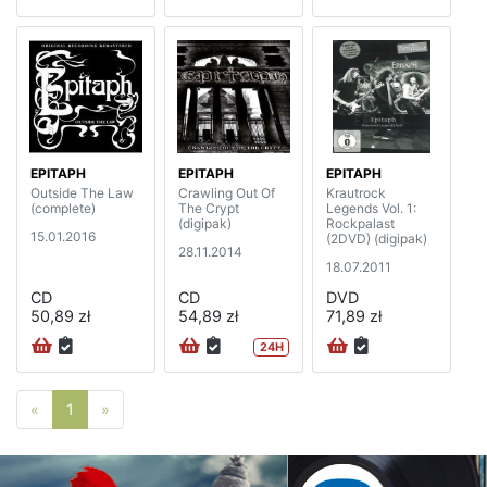
EPITAPH
EPITAPH
EPITAPH
Outside The Law
Crawling Out Of
Krautrock
(complete)
The Crypt
Legends Vol. 1:
(digipak)
Rockpalast
15.01.2016
(2DVD) (digipak)
28.11.2014
18.07.2011
CD
CD
DVD
50,89 zł
54,89 zł
71,89 zł
24H
Poprzednia strona
Następna strona
«
1
»