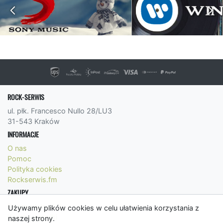
ROCK-SERWIS
ul. płk. Francesco Nullo 28/LU3
31-543 Kraków
INFORMACJE
O nas
Pomoc
Polityka cookies
Rockserwis.fm
ZAKUPY
Formy płatności
Używamy plików cookies w celu ułatwienia korzystania z
Koszty wysyłki
naszej strony.