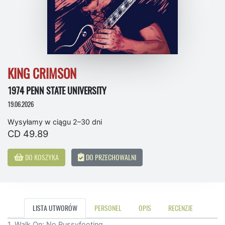
KING CRIMSON
1974 PENN STATE UNIVERSITY
19.06.2026
Wysyłamy w ciągu 2–30 dni
CD 49.89
DO KOSZYKA
DO PRZECHOWALNI
LISTA UTWORÓW
PERSONEL
OPIS
RECENZJE
1. Walk On: No Pussyfooting