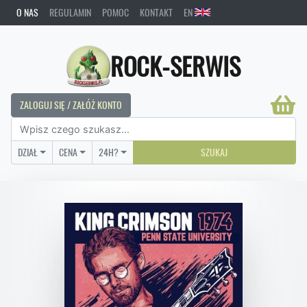
O NAS
REGULAMIN
POMOC
KONTAKT
EN
ROCK-SERWIS
ZALOGUJ SIĘ / ZAŁÓŻ KONTO
DZIAŁ
CENA
24H?
SZUKAJ