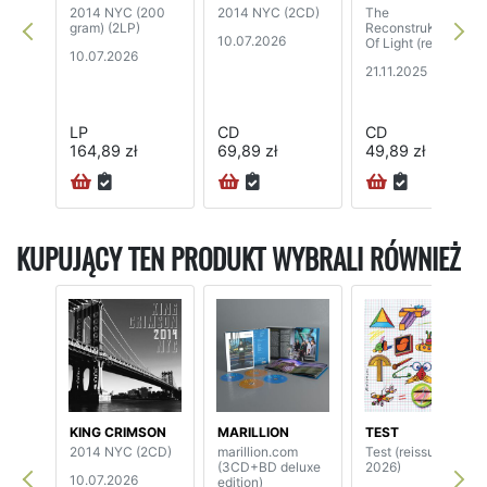
2014 NYC (200
2014 NYC (2CD)
The
gram) (2LP)
ReconstruKction
10.07.2026
Of Light (reissue)
10.07.2026
21.11.2025
LP
CD
CD
164,89 zł
69,89 zł
49,89 zł
24H
KUPUJĄCY TEN PRODUKT WYBRALI RÓWNIEŻ
KING CRIMSON
MARILLION
TEST
2014 NYC (2CD)
marillion.com
Test (reissue
(3CD+BD deluxe
2026)
10.07.2026
edition)