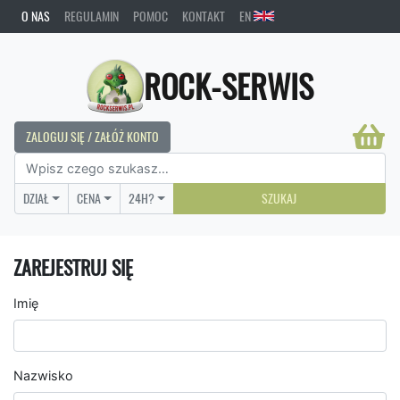
O NAS
REGULAMIN
POMOC
KONTAKT
EN
ROCK-SERWIS
ZALOGUJ SIĘ / ZAŁÓŻ KONTO
DZIAŁ
CENA
24H?
SZUKAJ
ZAREJESTRUJ SIĘ
Imię
Nazwisko