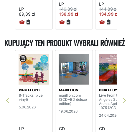
LP
LP
LP
146,89 zł
144,89 zł
89,89 zł
136,99 zł
134,99 zł
KUPUJĄCY TEN PRODUKT WYBRALI RÓWNIEŻ
PINK FLOYD
MARILLION
PINK FLOYD
8-Tracks (blue
marillion.com
Live From the Los
vinyl)
(3CD+BD deluxe
Angeles Sports
edition)
Arena, April 26th,
5.06.2026
1975 (2CD)
19.06.2026
24.04.2026
LP
CD
CD