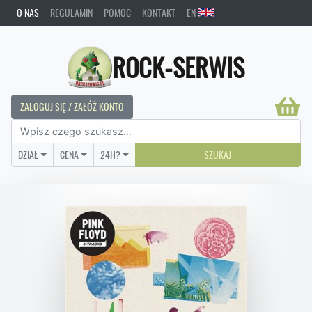
O NAS
REGULAMIN
POMOC
KONTAKT
EN
ROCK-SERWIS
ZALOGUJ SIĘ / ZAŁÓŻ KONTO
DZIAŁ
CENA
24H?
SZUKAJ