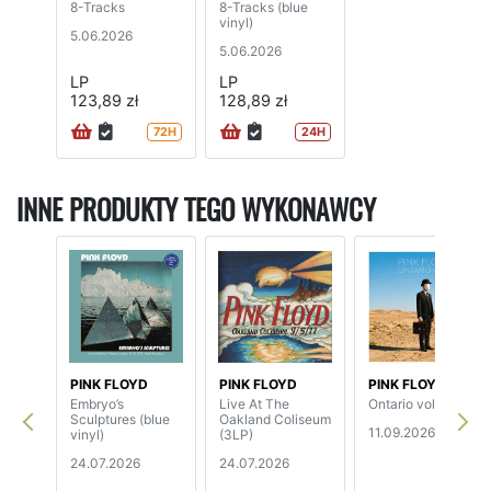
8-Tracks
8-Tracks (blue
vinyl)
5.06.2026
5.06.2026
LP
LP
123,89 zł
128,89 zł
72H
24H
INNE PRODUKTY TEGO WYKONAWCY
PINK FLOYD
PINK FLOYD
PINK FLOYD
Embryo’s
Live At The
Ontario vol.1 (2LP)
Sculptures (blue
Oakland Coliseum
11.09.2026
vinyl)
(3LP)
24.07.2026
24.07.2026