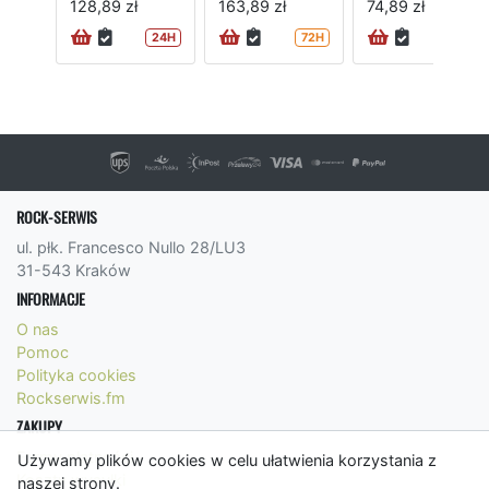
128,89 zł
163,89 zł
74,89 zł
24H
72H
72H
ROCK-SERWIS
ul. płk. Francesco Nullo 28/LU3
31-543 Kraków
INFORMACJE
O nas
Pomoc
Polityka cookies
Rockserwis.fm
ZAKUPY
Formy płatności
Używamy plików cookies w celu ułatwienia korzystania z
Koszty wysyłki
naszej strony.