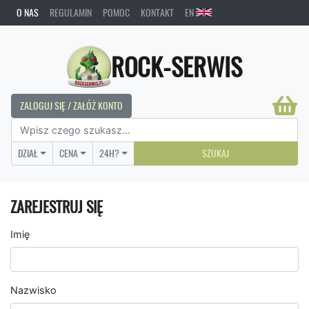
O NAS
REGULAMIN
POMOC
KONTAKT
EN
ROCK-SERWIS
ZALOGUJ SIĘ / ZAŁÓŻ KONTO
DZIAŁ
CENA
24H?
SZUKAJ
ZAREJESTRUJ SIĘ
Imię
Nazwisko