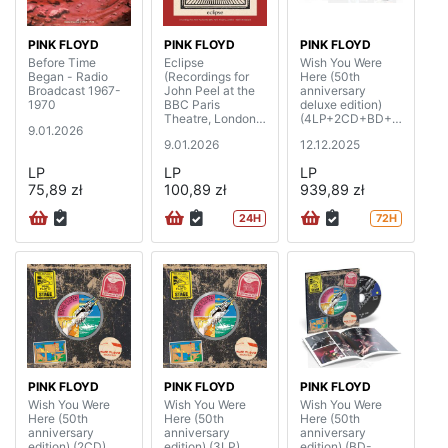
PINK FLOYD
PINK FLOYD
PINK FLOYD
Before Time
Eclipse
Wish You Were
Began - Radio
(Recordings for
Here (50th
Broadcast 1967-
John Peel at the
anniversary
1970
BBC Paris
deluxe edition)
Theatre, London)
(4LP+2CD+BD+7
9.01.2026
(2LP)
”SP)
9.01.2026
12.12.2025
LP
LP
LP
75,89 zł
100,89 zł
939,89 zł
24H
72H
PINK FLOYD
PINK FLOYD
PINK FLOYD
Wish You Were
Wish You Were
Wish You Were
Here (50th
Here (50th
Here (50th
anniversary
anniversary
anniversary
edition) (2CD)
edition) (3LP)
edition) (BD-