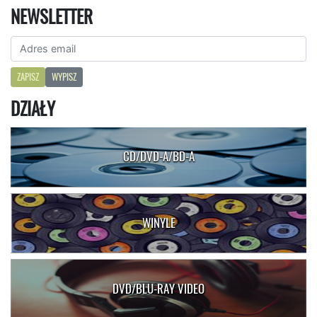
NEWSLETTER
ZAPISZ
WYPISZ
DZIAŁY
CD/DVD-A/BD-A
WINYLE
DVD/BLU-RAY VIDEO