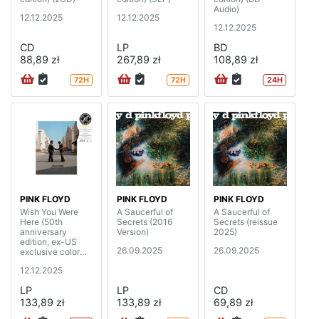
Audio)
12.12.2025
12.12.2025
12.12.2025
CD
LP
BD
88,89 zł
267,89 zł
108,89 zł
72H
72H
24H
PINK FLOYD
PINK FLOYD
PINK FLOYD
Wish You Were
A Saucerful of
A Saucerful of
Here (50th
Secrets (2016
Secrets (reissue
anniversary
Version)
2025)
edition, ex-US
26.09.2025
26.09.2025
exclusive color
vinyl)
12.12.2025
LP
LP
CD
133,89 zł
133,89 zł
69,89 zł