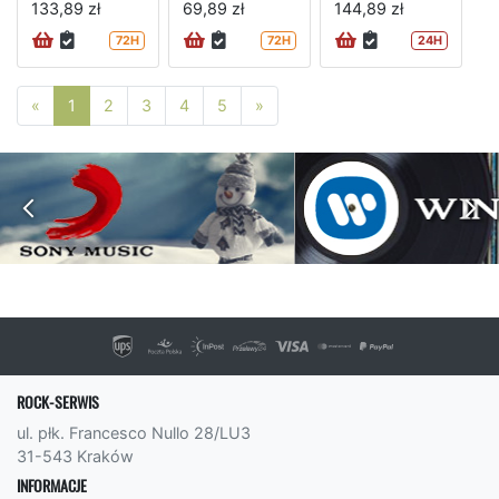
133,89 zł
69,89 zł
144,89 zł
72H
72H
24H
Poprzednia strona
Następna strona
«
1
2
3
4
5
»
ROCK-SERWIS
ul. płk. Francesco Nullo 28/LU3
31-543 Kraków
INFORMACJE