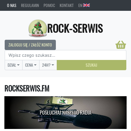
O NAS
REGULAMIN
POMOC
KONTAKT
EN
ROCK-SERWIS
ZALOGUJ SIĘ / ZAŁÓŻ KONTO
DZIAŁ
CENA
24H?
SZUKAJ
ROCKSERWIS.FM
POSŁUCHAJ NASZEGO RADIA