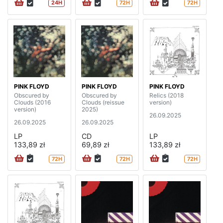
24H
72H
72H
PINK FLOYD
PINK FLOYD
PINK FLOYD
Obscured by
Obscured by
Relics (2018
Clouds (2016
Clouds (reissue
version)
version)
2025)
26.09.2025
26.09.2025
26.09.2025
LP
CD
LP
133,89 zł
69,89 zł
133,89 zł
72H
72H
72H