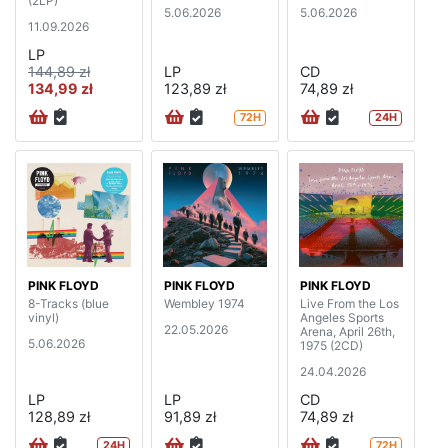
(2LP)
5.06.2026
5.06.2026
11.09.2026
LP
144,89 zł
LP
CD
134,99 zł
123,89 zł
74,89 zł
72H
24H
PINK FLOYD
PINK FLOYD
PINK FLOYD
8-Tracks (blue
Wembley 1974
Live From the Los
vinyl)
Angeles Sports
22.05.2026
Arena, April 26th,
5.06.2026
1975 (2CD)
24.04.2026
LP
LP
CD
128,89 zł
91,89 zł
74,89 zł
24H
72H