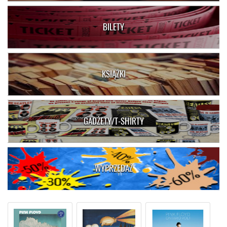
BILETY
KSIĄŻKI
GADŻETY/T-SHIRTY
WYPRZEDAŻ