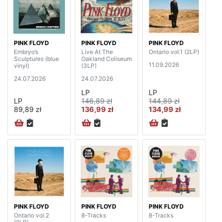
PINK FLOYD
PINK FLOYD
PINK FLOYD
Embryo’s
Live At The
Ontario vol.1 (2LP)
Sculptures (blue
Oakland Coliseum
11.09.2026
vinyl)
(3LP)
24.07.2026
24.07.2026
LP
LP
LP
146,89 zł
144,89 zł
89,89 zł
136,99 zł
134,99 zł
PINK FLOYD
PINK FLOYD
PINK FLOYD
Ontario vol.2
8-Tracks
8-Tracks