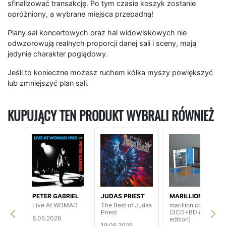
sfinalizować transakcję. Po tym czasie koszyk zostanie
opróżniony, a wybrane miejsca przepadną!
Plany sal koncertowych oraz hal widowiskowych nie
odwzorowują realnych proporcji danej sali i sceny, mają
jedynie charakter poglądowy.
Jeśli to konieczne możesz ruchem kółka myszy powiększyć
lub zmniejszyć plan sali.
KUPUJĄCY TEN PRODUKT WYBRALI RÓWNIEŻ
PETER GABRIEL
JUDAS PRIEST
MARILLION
Live At WOMAD
The Best of Judas
marillion.com
Priest
(3CD+BD deluxe
8.05.2026
edition)
19.06.2026