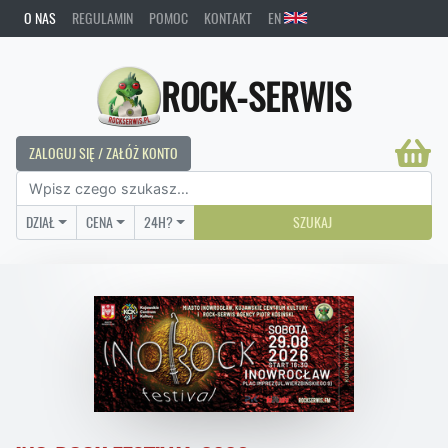
O NAS
REGULAMIN
POMOC
KONTAKT
EN
ROCK-SERWIS
ZALOGUJ SIĘ / ZAŁÓŻ KONTO
DZIAŁ
CENA
24H?
SZUKAJ