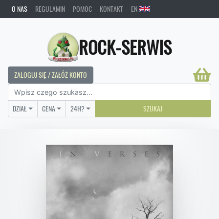
O NAS
REGULAMIN
POMOC
KONTAKT
EN
ROCK-SERWIS
ZALOGUJ SIĘ / ZAŁÓŻ KONTO
DZIAŁ
CENA
24H?
SZUKAJ