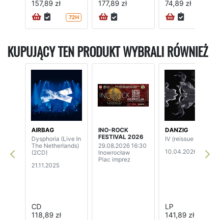
157,89 zł
177,89 zł
74,89 zł
72H
72H
KUPUJĄCY TEN PRODUKT WYBRALI RÓWNIEŻ
AIRBAG
INO-ROCK
DANZIG
FESTIVAL 2026
Dysphoria (Live In
IV (reissue 2026)
The Netherlands)
29.08.2026 16:30
10.04.2026
(2CD)
Inowrocław
Plac imprez
21.11.2025
CD
LP
118,89 zł
141,89 zł