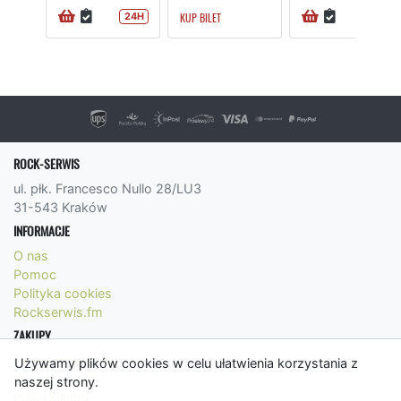
KUP BILET
24H
24H
ROCK-SERWIS
ul. płk. Francesco Nullo 28/LU3
31-543 Kraków
INFORMACJE
O nas
Pomoc
Polityka cookies
Rockserwis.fm
ZAKUPY
Formy płatności
Używamy plików cookies w celu ułatwienia korzystania z
Koszty wysyłki
naszej strony.
Panel Klienta