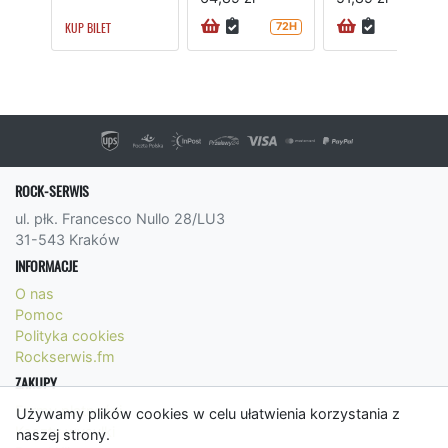
KUP BILET
72H
ROCK-SERWIS
ul. płk. Francesco Nullo 28/LU3
31-543 Kraków
INFORMACJE
O nas
Pomoc
Polityka cookies
Rockserwis.fm
ZAKUPY
Formy płatności
Używamy plików cookies w celu ułatwienia korzystania z
Koszty wysyłki
naszej strony.