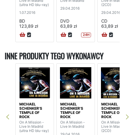
Live In Madrid
Live In Madrid
Live In Madrid
(ultra HD blu-ray)
(2CD)
29.04.2016
1.07.2016
29.04.2016
BD
DVD
CD
123,89 zł
63,89 zł
63,89 zł
24H
INNE PRODUKTY TEGO WYKONAWCY
MICHAEL
MICHAEL
MICHAEL
SCHENKER'S
SCHENKER'S
SCHENKER'S
TEMPLE OF
TEMPLE OF
TEMPLE OF
ROCK
ROCK
ROCK
On A Mission -
On A Mission -
On A Mission -
Live In Madrid
Live In Madrid
Live In Madrid
(ultra HD blu-ray)
(2CD)
29.04.2016