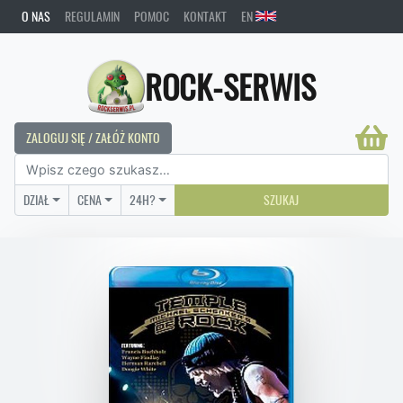
O NAS
REGULAMIN
POMOC
KONTAKT
EN
ROCK-SERWIS
ZALOGUJ SIĘ / ZAŁÓŻ KONTO
DZIAŁ
CENA
24H?
SZUKAJ