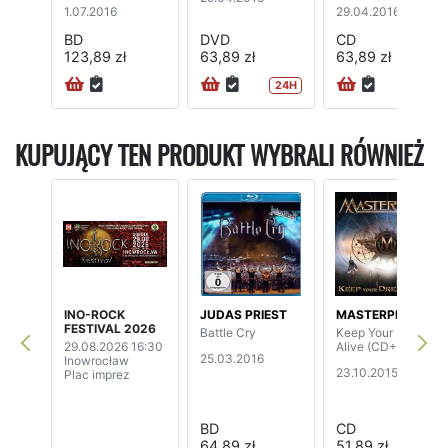
1.07.2016
29.04.2016
BD
DVD
CD
123,89 zł
63,89 zł
63,89 zł
24H
KUPUJĄCY TEN PRODUKT WYBRALI RÓWNIEŻ
INO-ROCK
JUDAS PRIEST
MASTERPLAN
FESTIVAL 2026
Battle Cry
Keep Your Dream
29.08.2026 16:30
Alive (CD+BD)
25.03.2016
Inowrocław
23.10.2015
Plac imprez
BD
CD
64,89 zł
51,89 zł