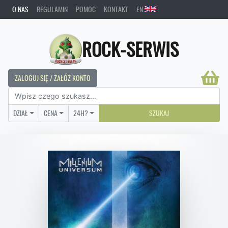
O NAS
REGULAMIN
POMOC
KONTAKT
EN
ROCK-SERWIS
ZALOGUJ SIĘ / ZAŁÓŻ KONTO
DZIAŁ
CENA
24H?
SZUKAJ