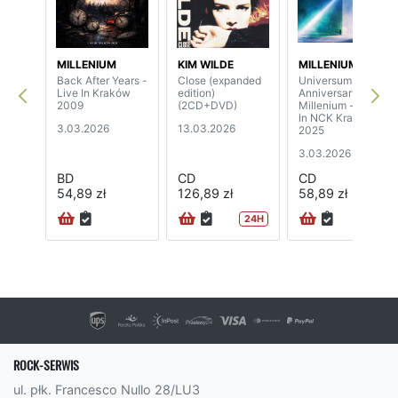
MILLENIUM
KIM WILDE
MILLENIUM
Back After Years -
Close (expanded
Universum - 25th
Live In Kraków
edition)
Anniversary Of
2009
(2CD+DVD)
Millenium - Live
In NCK Kraków
3.03.2026
13.03.2026
2025
3.03.2026
BD
CD
CD
54,89 zł
126,89 zł
58,89 zł
24H
ROCK-SERWIS
ul. płk. Francesco Nullo 28/LU3