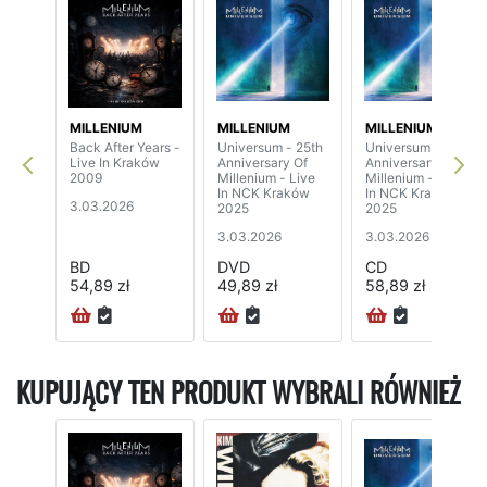
MILLENIUM
MILLENIUM
MILLENIUM
Back After Years -
Universum - 25th
Universum - 25th
Live In Kraków
Anniversary Of
Anniversary Of
2009
Millenium - Live
Millenium - Live
In NCK Kraków
In NCK Kraków
3.03.2026
2025
2025
3.03.2026
3.03.2026
BD
DVD
CD
54,89 zł
49,89 zł
58,89 zł
KUPUJĄCY TEN PRODUKT WYBRALI RÓWNIEŻ