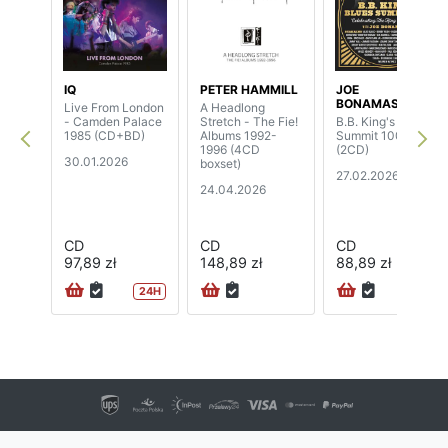
IQ
PETER HAMMILL
JOE
BONAMASSA
Live From London
A Headlong
- Camden Palace
Stretch - The Fie!
B.B. King's Blues
1985 (CD+BD)
Albums 1992-
Summit 100
1996 (4CD
(2CD)
30.01.2026
boxset)
27.02.2026
24.04.2026
CD
CD
CD
97,89 zł
148,89 zł
88,89 zł
24H
72H