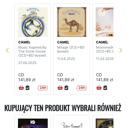
CAMEL
CAMEL
CAMEL
Music Inspired By
Mirage (2CD+BD
Moonmadness
The Snow Goose
boxset)
(2CD+BD boxset)
(2CD+BD boxset)
11.04.2025
11.04.2025
27.06.2025
CD
CD
CD
141,89 zł
141,89 zł
141,89 zł
24H
24H
24H
KUPUJĄCY TEN PRODUKT WYBRALI RÓWNIEŻ