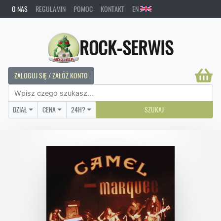
O NAS
REGULAMIN
POMOC
KONTAKT
EN
ROCK-SERWIS
ZALOGUJ SIĘ / ZAŁÓŻ KONTO
DZIAŁ
CENA
24H?
SZUKAJ