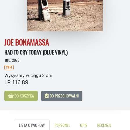
JOE BONAMASSA
HAD TO CRY TODAY (BLUE VINYL)
18.07.2025
72H
Wysyłamy w ciągu 3 dni
LP 116.89
DO KOSZYKA
DO PRZECHOWALNI
LISTA UTWORÓW
PERSONEL
OPIS
RECENZJE