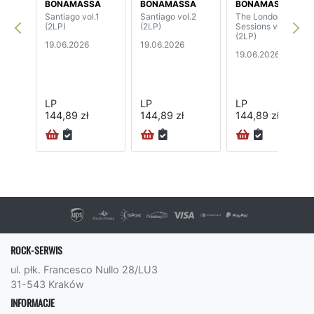
BONAMASSA
BONAMASSA
BONAMASSA
Santiago vol.1
Santiago vol.2
The London
(2LP)
(2LP)
Sessions vol.1
(2LP)
19.06.2026
19.06.2026
19.06.2026
LP
LP
LP
144,89 zł
144,89 zł
144,89 zł
24H
ROCK-SERWIS
ul. płk. Francesco Nullo 28/LU3
31-543 Kraków
INFORMACJE