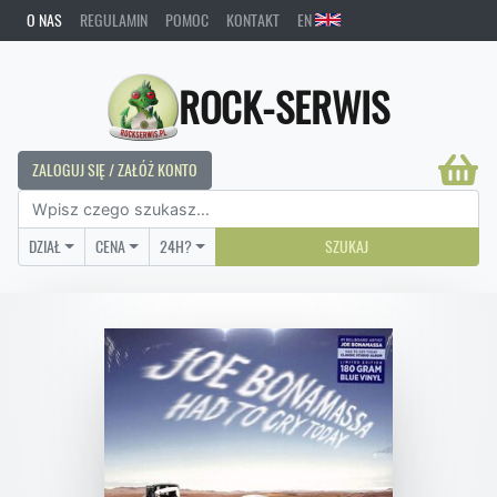
O NAS
REGULAMIN
POMOC
KONTAKT
EN
ROCK-SERWIS
ZALOGUJ SIĘ / ZAŁÓŻ KONTO
DZIAŁ
CENA
24H?
SZUKAJ