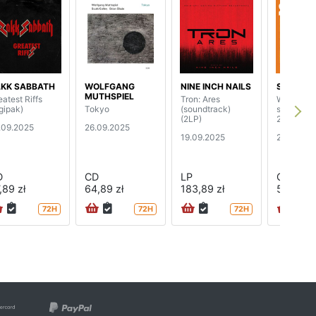
KK SABBATH
WOLFGANG
NINE INCH NAILS
SBB
MUTHSPIEL
eatest Riffs
Tron: Ares
Wołanie o
igipak)
Tokyo
(soundtrack)
szkła (rei
(2LP)
2025)
.09.2025
26.09.2025
19.09.2025
27.06.20
D
CD
LP
CD
,89 zł
64,89 zł
183,89 zł
50,89 zł
72H
72H
72H