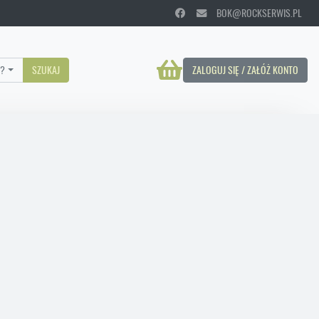
BOK@ROCKSERWIS.PL
?
SZUKAJ
ZALOGUJ SIĘ / ZAŁÓŻ KONTO