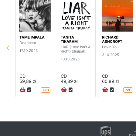
TAME IMPALA
TANITA
RICHARD
TIKARAM
ASHCROFT
Deadbeat
LIAR (Love Isn't A
Lovin You
17.10.2025
Right) (digipak)
3.10.2025
10.10.2025
CD
CD
CD
59,89 zł
49,89 zł
60,89 zł
72H
72H