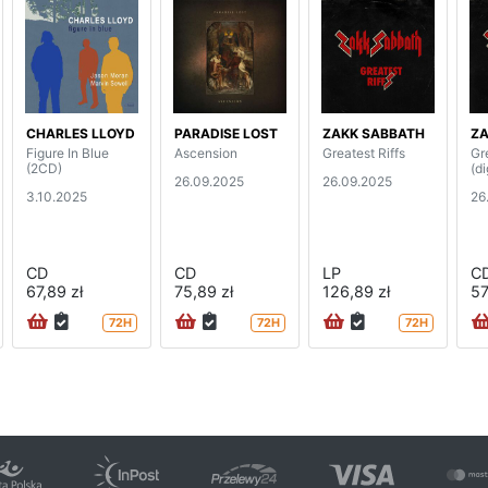
CHARLES LLOYD
PARADISE LOST
ZAKK SABBATH
ZA
Figure In Blue
Ascension
Greatest Riffs
Gr
(2CD)
(d
26.09.2025
26.09.2025
3.10.2025
26
CD
CD
LP
C
67,89 zł
75,89 zł
126,89 zł
57
72H
72H
72H