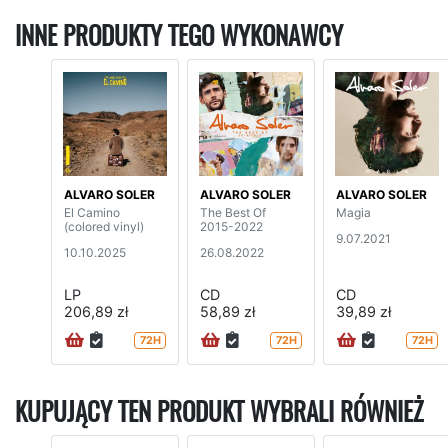
INNE PRODUKTY TEGO WYKONAWCY
ALVARO SOLER
ALVARO SOLER
ALVARO SOLER
El Camino
The Best Of
Magia
(colored vinyl)
2015-2022
9.07.2021
10.10.2025
26.08.2022
LP
CD
CD
206,89 zł
58,89 zł
39,89 zł
72H
72H
72H
KUPUJĄCY TEN PRODUKT WYBRALI RÓWNIEŻ