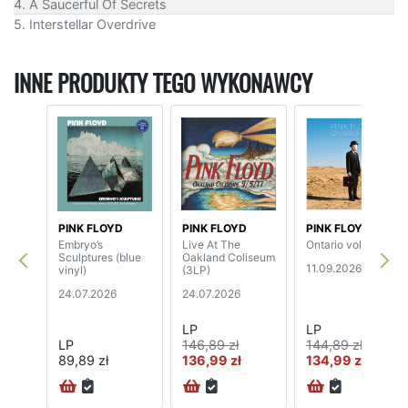
4. A Saucerful Of Secrets
5. Interstellar Overdrive
INNE PRODUKTY TEGO WYKONAWCY
PINK FLOYD
PINK FLOYD
PINK FLOYD
Embryo’s
Live At The
Ontario vol.1 (2LP)
Sculptures (blue
Oakland Coliseum
11.09.2026
vinyl)
(3LP)
24.07.2026
24.07.2026
LP
LP
LP
146,89 zł
144,89 zł
89,89 zł
136,99 zł
134,99 zł