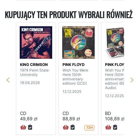
KUPUJĄCY TEN PRODUKT WYBRALI RÓWNIEŻ
KING CRIMSON
PINK FLOYD
PINK FLOYD
1974 Penn State
Wish You Were
Wish You Were
University
Here (50th
Here (50th
anniversary
anniversary
19.06.2026
edition) (2CD)
edition) (BD-
Audio)
12.12.2025
12.12.2025
CD
CD
BD
49,89 zł
88,89 zł
108,89 zł
72H
24H