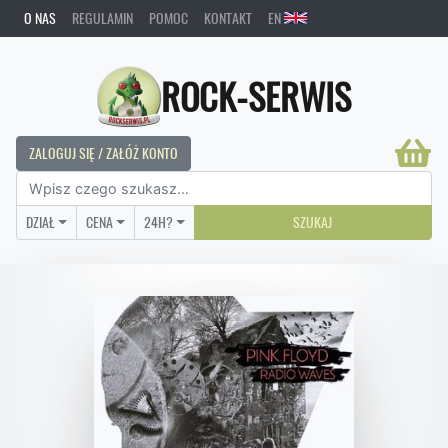
O NAS
REGULAMIN
POMOC
KONTAKT
EN
ROCK-SERWIS
ZALOGUJ SIĘ / ZAŁÓŻ KONTO
DZIAŁ
CENA
24H?
SZUKAJ