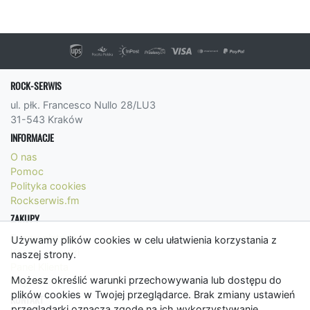
ROCK-SERWIS
ul. płk. Francesco Nullo 28/LU3
31-543 Kraków
INFORMACJE
O nas
Pomoc
Polityka cookies
Rockserwis.fm
ZAKUPY
Formy płatności
Używamy plików cookies w celu ułatwienia korzystania z
Koszty wysyłki
naszej strony.
Panel Klienta
Możesz określić warunki przechowywania lub dostępu do
Regulamin
plików cookies w Twojej przeglądarce. Brak zmiany ustawień
KONTAKT
przeglądarki oznacza zgodę na ich wykorzystywanie.