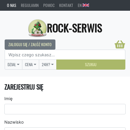
O NAS
REGULAMIN
POMOC
KONTAKT
EN
ROCK-SERWIS
ZALOGUJ SIĘ / ZAŁÓŻ KONTO
DZIAŁ
CENA
24H?
SZUKAJ
ZAREJESTRUJ SIĘ
Imię
Nazwisko