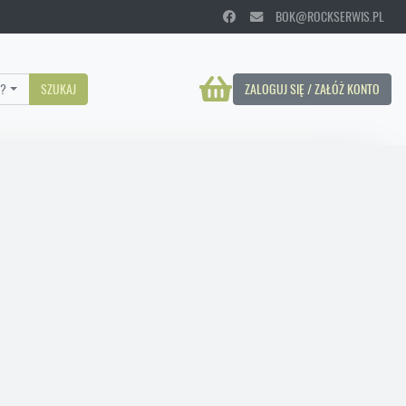
BOK@ROCKSERWIS.PL
?
SZUKAJ
ZALOGUJ SIĘ / ZAŁÓŻ KONTO