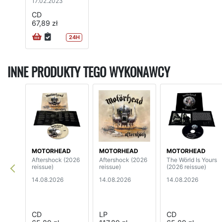
17.02.2023
CD
67,89 zł
24H
INNE PRODUKTY TEGO WYKONAWCY
MOTORHEAD
MOTORHEAD
MOTORHEAD
Aftershock (2026
Aftershock (2026
The Wörld Is Yours
reissue)
reissue)
(2026 reissue)
14.08.2026
14.08.2026
14.08.2026
CD
LP
CD