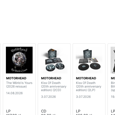
MOTORHEAD
MOTORHEAD
MOTORHEAD
M
The Wörld Is Yours
Kiss Of Death
Kiss Of Death
Bi
(2026 reissue)
(20th anniversary
(20th anniversary
Bl
edition) (2CD)
edition) (2LP)
(sp
14.08.2026
3.07.2026
3.07.2026
19
LP
CD
LP
L