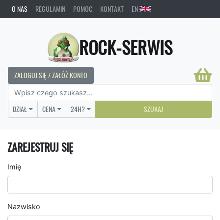
O NAS
REGULAMIN
POMOC
KONTAKT
EN
ROCK-SERWIS
ZALOGUJ SIĘ / ZAŁÓŻ KONTO
DZIAŁ
CENA
24H?
SZUKAJ
ZAREJESTRUJ SIĘ
Imię
Nazwisko