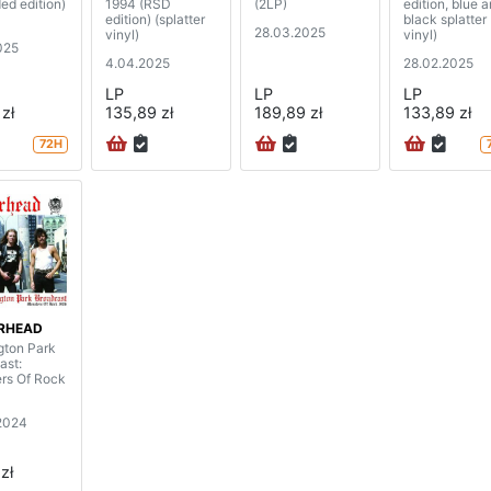
ed edition)
1994 (RSD
(2LP)
edition, blue 
edition) (splatter
black splatter
28.03.2025
vinyl)
vinyl)
025
4.04.2025
28.02.2025
LP
LP
LP
zł
135,89 zł
189,89 zł
133,89 zł
72H
RHEAD
ton Park
ast:
rs Of Rock
2024
zł