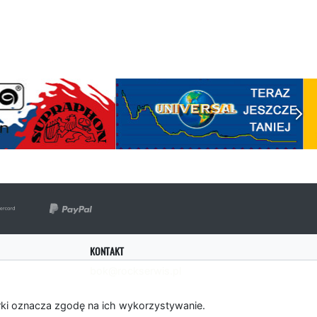
KONTAKT
bok@rockserwis.pl
rki oznacza zgodę na ich wykorzystywanie.