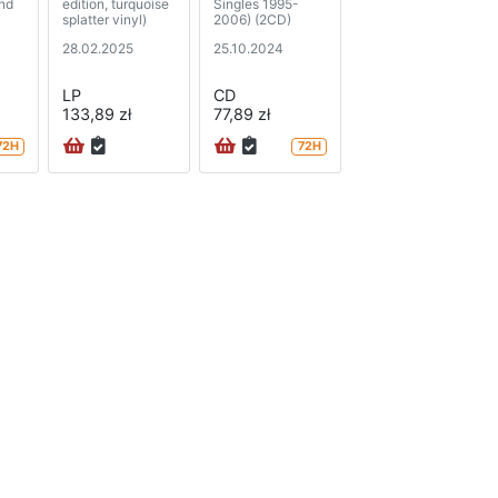
and
edition, turquoise
Singles 1995-
splatter vinyl)
2006) (2CD)
28.02.2025
25.10.2024
LP
CD
133,89 zł
77,89 zł
72H
72H