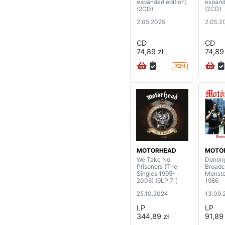
expanded edition)
expand
(2CD)
(2CD)
2.05.2025
2.05.2
CD
CD
74,89 zł
74,89 
72H
MOTORHEAD
MOTO
We Take No
Donong
Prisoners (The
Broadc
Singles 1995-
Monste
2006) (9LP 7")
1986
25.10.2024
13.09.
LP
LP
344,89 zł
91,89 