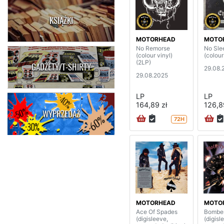
KSIĄŻKI
MOTORHEAD
MOTO
No Remorse
No Slee
(colour vinyl)
(colour
(2LP)
GADŻETY/T-SHIRTY
29.08.
29.08.2025
LP
LP
164,89 zł
126,8
WYPRZEDAŻ
72H
MOTORHEAD
MOTO
Ace Of Spades
Bombe
(digisleeve,
(digisl