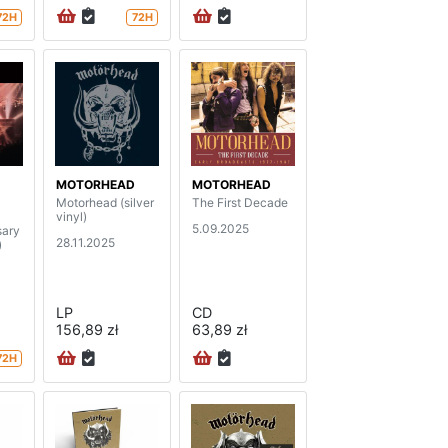
72H
72H
MOTORHEAD
MOTORHEAD
Motorhead (silver
The First Decade
vinyl)
5.09.2025
sary
28.11.2025
)
LP
CD
156,89 zł
63,89 zł
72H