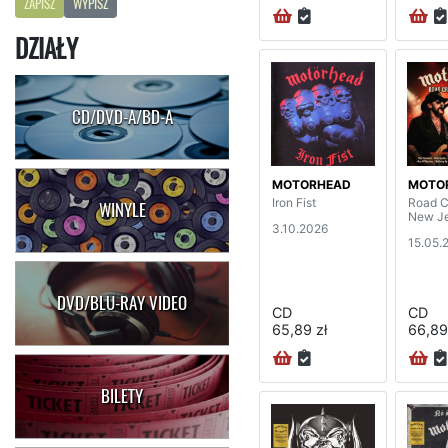
ZAPISZ
WYPISZ
DZIAŁY
CD/DVD-A/BD-A
MOTORHEAD
MOTO
Iron Fist
Road C
WINYLE
New J
3.10.2026
15.05.
DVD/BLU-RAY VIDEO
CD
CD
65,89 zł
66,89
BILETY