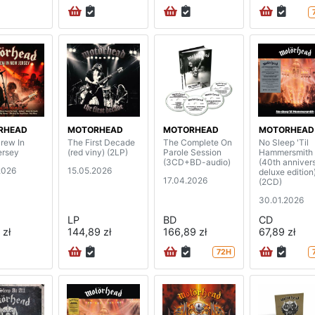
RHEAD
MOTORHEAD
MOTORHEAD
MOTORHEAD
rew In
The First Decade
The Complete On
No Sleep 'Til
ersey
(red viny) (2LP)
Parole Session
Hammersmith
(3CD+BD-audio)
(40th anniver
2026
15.05.2026
deluxe edition
17.04.2026
(2CD)
30.01.2026
LP
BD
CD
 zł
144,89 zł
166,89 zł
67,89 zł
72H