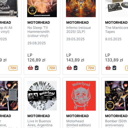
RHEAD
MOTORHEAD
MOTORHEAD
MOTORHEAD
p At All
No Sleep 'Til
Inferno (reissue
The Manticor
 vinyl)
Hammersmith
2025) (2LP)
Tapes
(colour vinyl)
2025
29.05.2025
9.05.2025
29.08.2025
LP
LP
LP
9 zł
126,89 zł
143,89 zł
133,89 zł
72H
72H
72H
RHEAD
MOTORHEAD
MOTORHEAD
MOTORHEAD
r
Live In Buenos
Motorhead
Bomber (50th
eeve,
Aires, Argentina
(limited edition)
anniversary