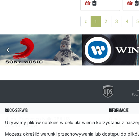
Poprzednia strona
«
1
2
3
4
5
ROCK-SERWIS
INFORMACJE
ul. płk. Francesco Nullo 28/LU3
O nas
Używamy plików cookies w celu ułatwienia korzystania z naszej
31-543 Kraków
Pomoc
Polityka cooki
Możesz określić warunki przechowywania lub dostępu do plików
Rockserwis.f