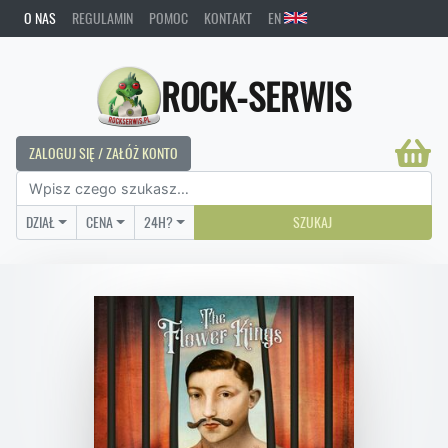
O NAS
REGULAMIN
POMOC
KONTAKT
EN
ROCK-SERWIS
ZALOGUJ SIĘ / ZAŁÓŻ KONTO
DZIAŁ
CENA
24H?
SZUKAJ