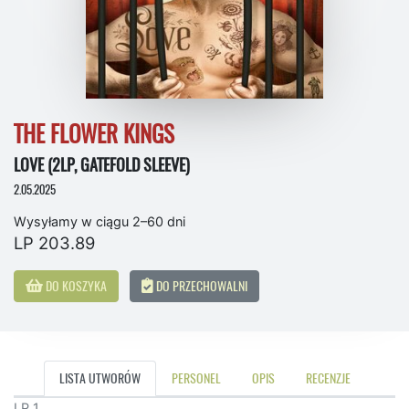
THE FLOWER KINGS
LOVE (2LP, GATEFOLD SLEEVE)
2.05.2025
Wysyłamy w ciągu 2–60 dni
LP 203.89
DO KOSZYKA
DO PRZECHOWALNI
LISTA UTWORÓW
PERSONEL
OPIS
RECENZJE
LP 1