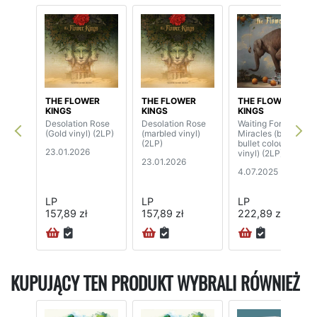
THE FLOWER
THE FLOWER
THE FLOWER
KINGS
KINGS
KINGS
Desolation Rose
Desolation Rose
Waiting For
(Gold vinyl) (2LP)
(marbled vinyl)
Miracles (blade
(2LP)
bullet coloured
23.01.2026
vinyl) (2LP)
23.01.2026
4.07.2025
LP
LP
LP
157,89 zł
157,89 zł
222,89 zł
KUPUJĄCY TEN PRODUKT WYBRALI RÓWNIEŻ