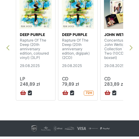
DEEP PURPLE
DEEP PURPLE
JOHN WETTON
Rapture Of The
Rapture Of The
Concentus - The
Deep (20th
Deep (20th
John Wetton Live
anniversary
anniversary
Collection Volume
edition, coloured
edition, digipak)
Two (10CD
vinyl) (3LP)
(2CD)
boxset)
29.08.2025
29.08.2025
29.08.2025
LP
CD
CD
248,89 zł
79,89 zł
283,89 zł
72H