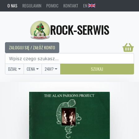
O NAS
REGULAMIN
POMOC
KONTAKT
EN
ROCK-SERWIS
ZALOGUJ SIĘ / ZAŁÓŻ KONTO
DZIAŁ
CENA
24H?
SZUKAJ