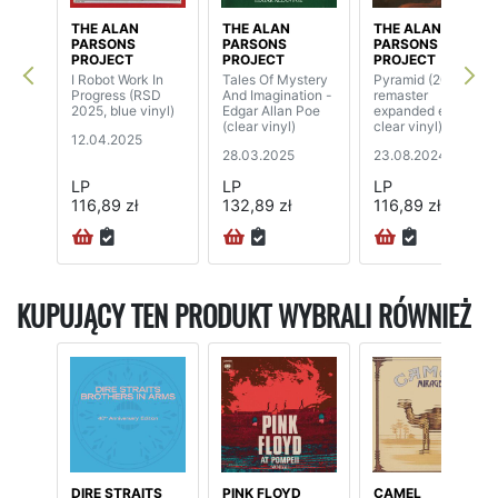
THE ALAN
THE ALAN
THE ALAN
PARSONS
PARSONS
PARSONS
PROJECT
PROJECT
PROJECT
I Robot Work In
Tales Of Mystery
Pyramid (2024
Progress (RSD
And Imagination -
remaster
2025, blue vinyl)
Edgar Allan Poe
expanded edition,
(clear vinyl)
clear vinyl)
12.04.2025
28.03.2025
23.08.2024
LP
LP
LP
116,89 zł
132,89 zł
116,89 zł
KUPUJĄCY TEN PRODUKT WYBRALI RÓWNIEŻ
DIRE STRAITS
PINK FLOYD
CAMEL