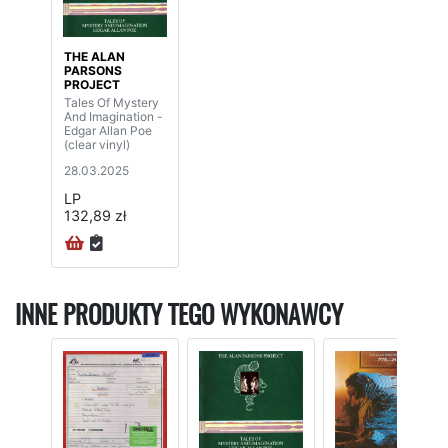
THE ALAN
PARSONS
PROJECT
Tales Of Mystery
And Imagination -
Edgar Allan Poe
(clear vinyl)
28.03.2025
LP
132,89 zł
INNE PRODUKTY TEGO WYKONAWCY