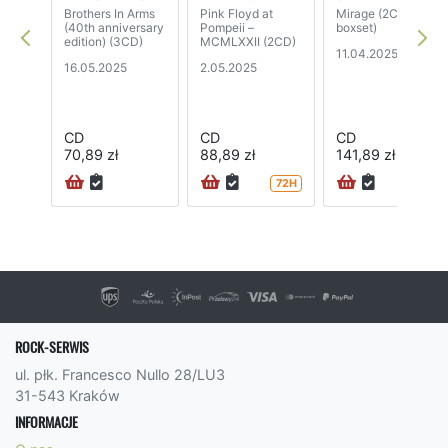
Brothers In Arms
Pink Floyd at
Mirage (2CD+BD
(40th anniversary
Pompeii –
boxset)
edition) (3CD)
MCMLXXII (2CD)
11.04.2025
16.05.2025
2.05.2025
CD
CD
CD
70,89 zł
88,89 zł
141,89 zł
72H
24H
ROCK-SERWIS
ul. płk. Francesco Nullo 28/LU3
31-543 Kraków
INFORMACJE