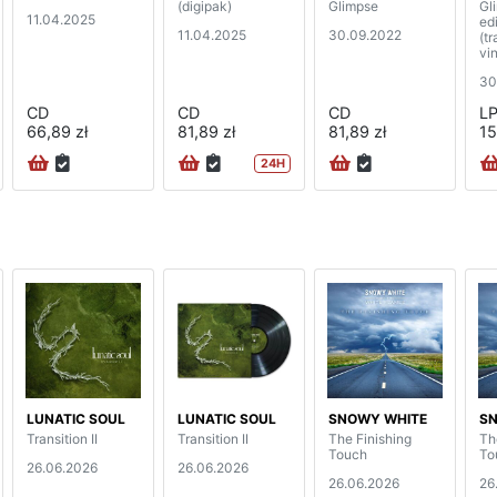
(digipak)
Glimpse
Gl
11.04.2025
edi
11.04.2025
30.09.2022
(t
vin
30
CD
CD
CD
L
66,89 zł
81,89 zł
81,89 zł
15
24H
LUNATIC SOUL
LUNATIC SOUL
SNOWY WHITE
S
Transition II
Transition II
The Finishing
Th
Touch
To
26.06.2026
26.06.2026
26.06.2026
26