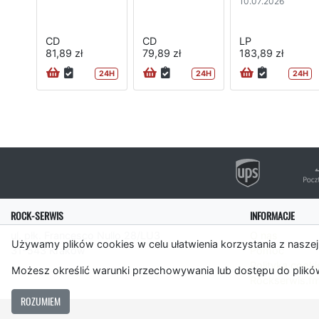
10.07.2026
CD
CD
LP
81,89 zł
79,89 zł
183,89 zł
24H
24H
24H
ROCK-SERWIS
INFORMACJE
ul. płk. Francesco Nullo 28/LU3
O nas
Używamy plików cookies w celu ułatwienia korzystania z naszej
31-543 Kraków
Pomoc
Polityka cooki
Możesz określić warunki przechowywania lub dostępu do plików
Rockserwis.f
ROZUMIEM