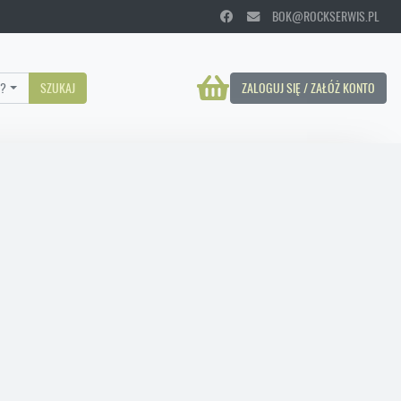
BOK@ROCKSERWIS.PL
?
SZUKAJ
ZALOGUJ SIĘ / ZAŁÓŻ KONTO