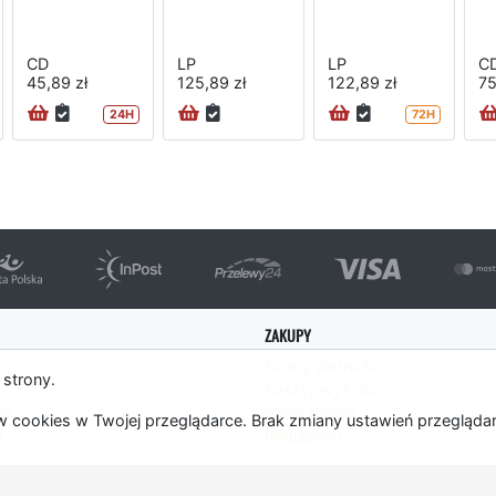
CD
LP
LP
C
45,89 zł
125,89 zł
122,89 zł
75
24H
72H
ZAKUPY
Formy płatności
 strony.
Koszty wysyłki
es
Panel Klienta
 cookies w Twojej przeglądarce. Brak zmiany ustawień przegląda
m
Regulamin