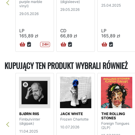
purple marble
(digisleeve)
25.04.2025
vinyl)
29.05.2026
29.05.2026
LP
CD
LP
165,89 zł
66,89 zł
165,89 zł
24H
KUPUJĄCY TEN PRODUKT WYBRALI RÓWNIEŻ
BJØRN RIIS
JACK WHITE
THE ROLLING
STONES
Fimbulvinter
Frozen Charlotte
(digipak)
Foreign Tongues
10.07.2026
(2LP)
11.04.2025