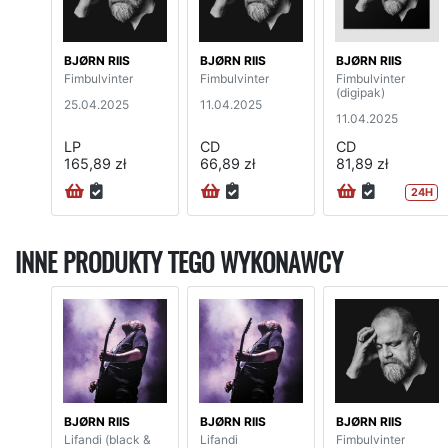
BJØRN RIIS
BJØRN RIIS
BJØRN RIIS
Fimbulvinter
Fimbulvinter
Fimbulvinter
(digipak)
25.04.2025
11.04.2025
11.04.2025
LP
CD
CD
165,89 zł
66,89 zł
81,89 zł
24H
INNE PRODUKTY TEGO WYKONAWCY
BJØRN RIIS
BJØRN RIIS
BJØRN RIIS
Lifandi (black &
Lifandi
Fimbulvinter