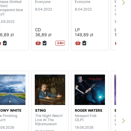
impse (limited
Everyone
Everyone
Everyone 
tion)
edition)
8.04.2022
8.04.2022
ransparent blue
(white/bl
yl)
splatter vi
.09.2022
8.04.202
P
CD
LP
LP
6,89 zł
36,89 zł
149,89 zł
156,89 z
24H
NOWY WHITE
STING
ROGER WATERS
BJØRN RI
e Finishing
The Night Watch'
Newport Folk
Lifandi (b
uch
Live At The
(2LP)
purple ma
Rijksmuseum
vinyl)
.06.2026
19.06.2026