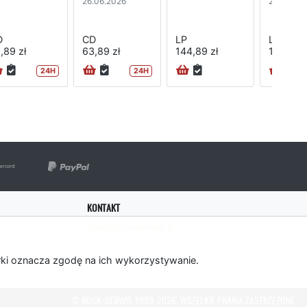
26.06.2026
29.05.20
D
CD
LP
LP
,89 zł
63,89 zł
144,89 zł
165,89 z
24H
24H
KONTAKT
bok@rockserwis.pl
rki oznacza zgodę na ich wykorzystywanie.
© ROCK-SERWIS 1999-2026. WSZELKIE PRAWA ZASTRZEŻONE.