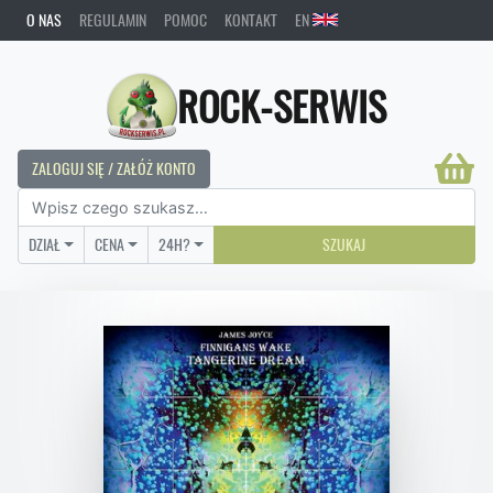
O NAS
REGULAMIN
POMOC
KONTAKT
EN
ROCK-SERWIS
ZALOGUJ SIĘ / ZAŁÓŻ KONTO
DZIAŁ
CENA
24H?
SZUKAJ