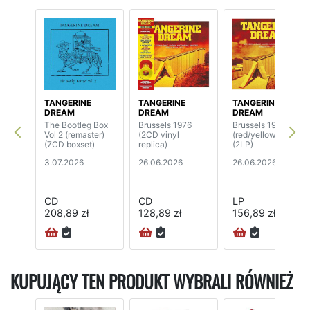
TANGERINE
TANGERINE
TANGERINE
DREAM
DREAM
DREAM
The Bootleg Box
Brussels 1976
Brussels 1976
Vol 2 (remaster)
(2CD vinyl
(red/yellow vinyl)
(7CD boxset)
replica)
(2LP)
3.07.2026
26.06.2026
26.06.2026
CD
CD
LP
208,89 zł
128,89 zł
156,89 zł
KUPUJĄCY TEN PRODUKT WYBRALI RÓWNIEŻ