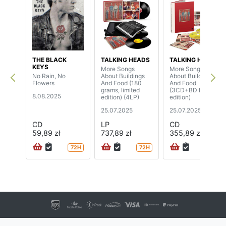
THE BLACK
TALKING HEADS
TALKING HEADS
KEYS
More Songs
More Songs
No Rain, No
About Buildings
About Buildings
Flowers
And Food (180
And Food
grams, limited
(3CD+BD limited
8.08.2025
edition) (4LP)
edition)
25.07.2025
25.07.2025
CD
LP
CD
59,89 zł
737,89 zł
355,89 zł
72H
72H
72H