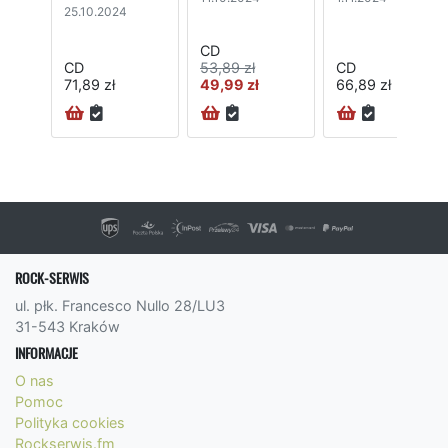
25.10.2024
CD
CD
53,89 zł
CD
71,89 zł
49,99 zł
66,89 zł
72H
ROCK-SERWIS
ul. płk. Francesco Nullo 28/LU3
31-543 Kraków
INFORMACJE
O nas
Pomoc
Polityka cookies
Rockserwis.fm