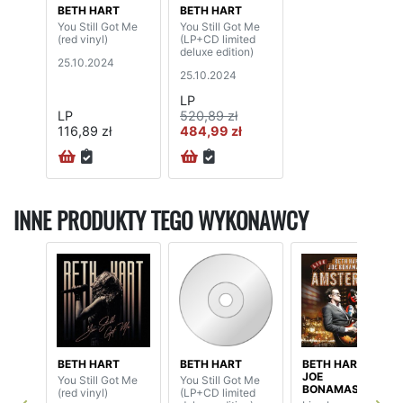
BETH HART
BETH HART
You Still Got Me
You Still Got Me
(red vinyl)
(LP+CD limited
deluxe edition)
25.10.2024
25.10.2024
LP
LP
520,89 zł
116,89 zł
484,99 zł
INNE PRODUKTY TEGO WYKONAWCY
BETH HART
BETH HART
BETH HART /
JOE
You Still Got Me
You Still Got Me
BONAMASSA
(red vinyl)
(LP+CD limited