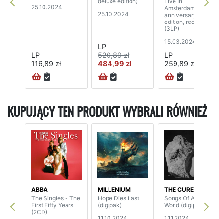
deluxe edition)
Live In
25.10.2024
Amsterdam (10th
25.10.2024
anniversary
edition, red vinyl)
(3LP)
15.03.2024
LP
LP
520,89 zł
LP
116,89 zł
484,99 zł
259,89 zł
KUPUJĄCY TEN PRODUKT WYBRALI RÓWNIEŻ
ABBA
MILLENIUM
THE CURE
The Singles - The
Hope Dies Last
Songs Of A Lost
First Fifty Years
(digipak)
World (digipak)
(2CD)
11.10.2024
1.11.2024