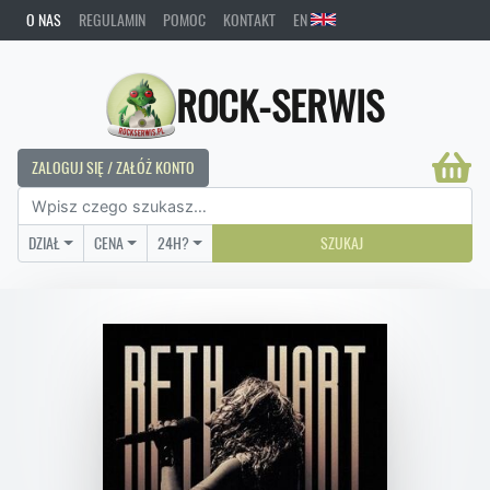
O NAS
REGULAMIN
POMOC
KONTAKT
EN
ROCK-SERWIS
ZALOGUJ SIĘ / ZAŁÓŻ KONTO
DZIAŁ
CENA
24H?
SZUKAJ