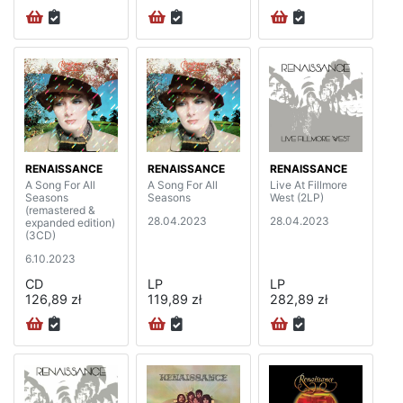
RENAISSANCE
RENAISSANCE
RENAISSANCE
A Song For All
A Song For All
Live At Fillmore
Seasons
Seasons
West (2LP)
(remastered &
28.04.2023
28.04.2023
expanded edition)
(3CD)
6.10.2023
CD
LP
LP
126,89 zł
119,89 zł
282,89 zł