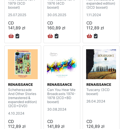
1979 (3CD
1976 (4CD
expanded edition)
boxset)
boxset)
(3CD boxset)
25.07.2025
30.05.2025
1.11.2024
CD
CD
CD
141,89 zł
160,89 zł
112,89 zł
RENAISSANCE
RENAISSANCE
RENAISSANCE
Scheherazade
Can You Hear Me
Tuscany (3CD
And Other Stories
Broadcasts 1974-
boxset)
(remastered &
1978 (2CD+BD
26.04.2024
expanded edition)
boxset)
(2CD+DVD)
30.08.2024
4.10.2024
CD
CD
CD
112,89 zł
141,89 zł
126,89 zł