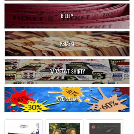
BILETY
KSIĄŻKI
GADŻETY/T-SHIRTY
WYPRZEDAŻ