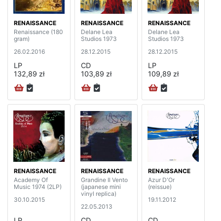
RENAISSANCE
RENAISSANCE
RENAISSANCE
Renaissance (180
Delane Lea
Delane Lea
gram)
Studios 1973
Studios 1973
26.02.2016
28.12.2015
28.12.2015
LP
CD
LP
132,89 zł
103,89 zł
109,89 zł
RENAISSANCE
RENAISSANCE
RENAISSANCE
Academy Of
Grandine Il Vento
Azur D'Or
Music 1974 (2LP)
(japanese mini
(reissue)
vinyl replica)
30.10.2015
19.11.2012
22.05.2013
LP
CD
CD