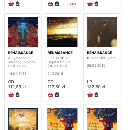
24H
RENAISSANCE
RENAISSANCE
RENAISSANCE
A Symphonic
Live At BBC -
Illusion (180 gram)
Journey (digipak)
Sight & Sound
26.02.2016
(2CD+DVD)
(3CD+DVD)
14.09.2018
2.12.2016
CD
CD
LP
112,89 zł
113,89 zł
132,89 zł