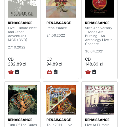
RENAISSANCE
RENAISSANCE
RENAISSANCE
Live Fillmore West
Renaissance
50th Anniversary
and Other
– Ashes Are
24.06.2022
Adventures
Burning - An
(4CD+DVD)
Anthology Live In
Concert:
27.10.2022
(2CD+DVD+BD)
30.04.2021
CD
CD
CD
282,89 zł
94,89 zł
148,89 zł
RENAISSANCE
RENAISSANCE
RENAISSANCE
Turn Of The Cards
Tour 2011 - Live
Live At Fillmore