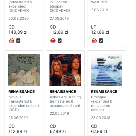
(remastered &
In Concert
West 1970
expanded)
(digipak)
2.08.2019
(3CD+DVD)
(2CD+DVD)
20.03.2020
27.09.2019
CD
CD
LP
148,89 zł
112,89 zł
121,89 zł
RENAISSANCE
RENAISSANCE
RENAISSANCE
Novella
Ashes Are Burning
Prologue
(remastered &
(remastered &
(expanded &
expanded edition)
expanded edition)
remastered
(3CD)
edition)
22.02.2019
28.06.2019
28.09.2018
CD
CD
CD
112,89 zł
67,89 zł
67,89 zł