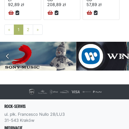
92,89 zł
208,89 zł
57,89 zł
Poprzednia strona
Następna strona
«
1
2
»
ROCK-SERWIS
ul. płk. Francesco Nullo 28/LU3
31-543 Kraków
INFORMACJE