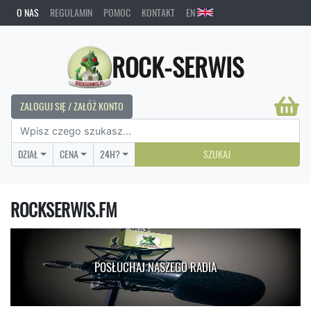
O NAS
REGULAMIN
POMOC
KONTAKT
EN
ROCK-SERWIS
ZALOGUJ SIĘ / ZAŁÓŻ KONTO
DZIAŁ
CENA
24H?
SZUKAJ
ROCKSERWIS.FM
POSŁUCHAJ NASZEGO RADIA