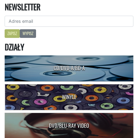
NEWSLETTER
ZAPISZ
WYPISZ
DZIAŁY
CD/DVD-A/BD-A
WINYLE
DVD/BLU-RAY VIDEO