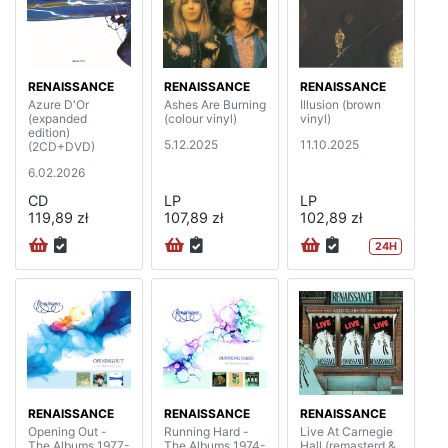
RENAISSANCE
RENAISSANCE
RENAISSANCE
Azure D'Or
Ashes Are Burning
Illusion (brown
(expanded
(colour vinyl)
vinyl)
edition)
5.12.2025
11.10.2025
(2CD+DVD)
6.02.2026
CD
LP
LP
119,89 zł
107,89 zł
102,89 zł
24H
RENAISSANCE
RENAISSANCE
RENAISSANCE
Opening Out -
Running Hard -
Live At Carnegie
The Albums 1977-
The Albums 1974-
Hall (remasterd &