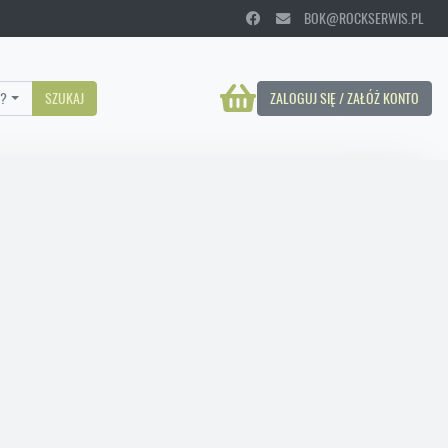
BOK@ROCKSERWIS.PL
?
SZUKAJ
ZALOGUJ SIĘ / ZAŁÓŻ KONTO