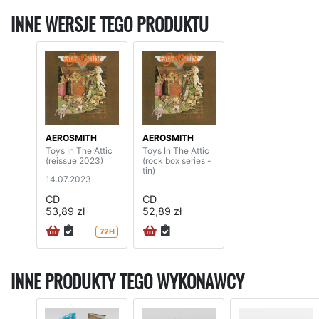
INNE WERSJE TEGO PRODUKTU
AEROSMITH
AEROSMITH
Toys In The Attic
Toys In The Attic
(reissue 2023)
(rock box series -
tin)
14.07.2023
CD
CD
53,89 zł
52,89 zł
72H
INNE PRODUKTY TEGO WYKONAWCY