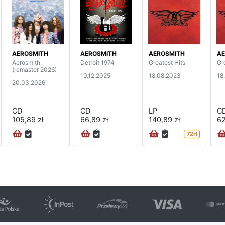
AEROSMITH
AEROSMITH
AEROSMITH
AE
Aerosmith
Detroit 1974
Greatest Hits
Gr
(remaster 2026)
19.12.2025
18.08.2023
18
20.03.2026
CD
CD
LP
C
105,89 zł
66,89 zł
140,89 zł
62
72H