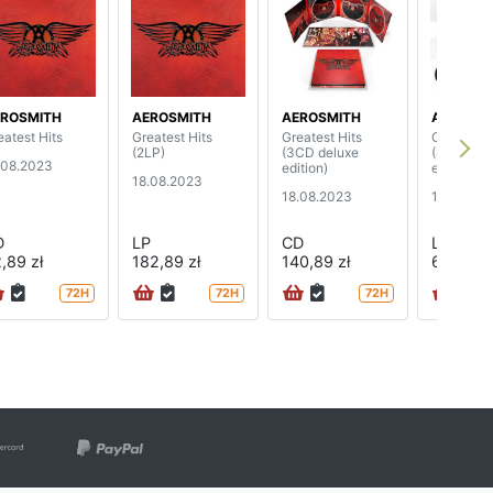
ROSMITH
AEROSMITH
AEROSMITH
AEROSMI
eatest Hits
Greatest Hits
Greatest Hits
Greatest 
(2LP)
(3CD deluxe
(4LP delu
.08.2023
edition)
edition)
18.08.2023
18.08.2023
18.08.20
D
LP
CD
LP
,89 zł
182,89 zł
140,89 zł
660,89 
72H
72H
72H