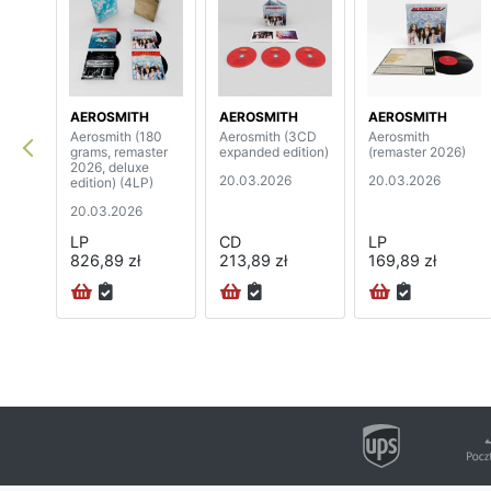
AEROSMITH
AEROSMITH
AEROSMITH
Aerosmith (180
Aerosmith (3CD
Aerosmith
grams, remaster
expanded edition)
(remaster 2026)
2026, deluxe
20.03.2026
20.03.2026
edition) (4LP)
20.03.2026
LP
CD
LP
826,89 zł
213,89 zł
169,89 zł