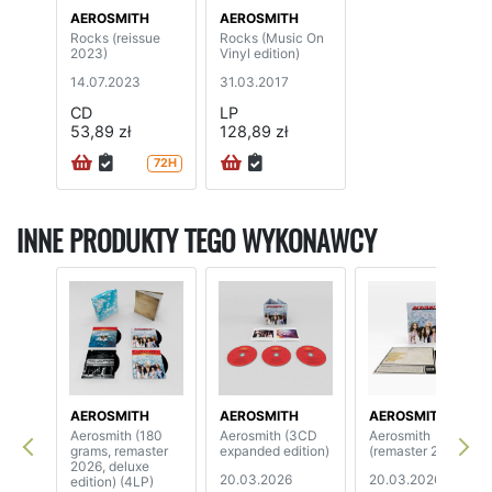
AEROSMITH
AEROSMITH
Rocks (reissue
Rocks (Music On
2023)
Vinyl edition)
14.07.2023
31.03.2017
CD
LP
53,89 zł
128,89 zł
72H
INNE PRODUKTY TEGO WYKONAWCY
AEROSMITH
AEROSMITH
AEROSMITH
Aerosmith (180
Aerosmith (3CD
Aerosmith
grams, remaster
expanded edition)
(remaster 2026)
2026, deluxe
20.03.2026
20.03.2026
edition) (4LP)