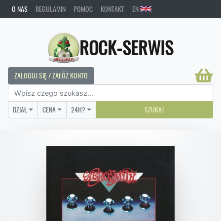
O NAS
REGULAMIN
POMOC
KONTAKT
EN
ROCK-SERWIS
ZALOGUJ SIĘ / ZAŁÓŻ KONTO
DZIAŁ
CENA
24H?
SZUKAJ