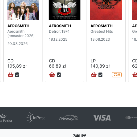
AEROSMITH
AEROSMITH
AEROSMITH
AE
Aerosmith
Detroit 1974
Greatest Hits
Gr
(remaster 2026)
19.12.2025
18.08.2023
18
20.03.2026
CD
CD
LP
C
105,89 zł
66,89 zł
140,89 zł
62
72H
ZAKUPY