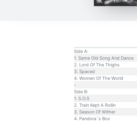
Side A:
1. Same Old Song And Dance
2. Lord Of The Thighs
3. Spaced
4. Women Of The World
-
Side B:
1. S.O.S
2. Train Kept A Rollin
3. Season Of Wither
4. Pandora`s Box