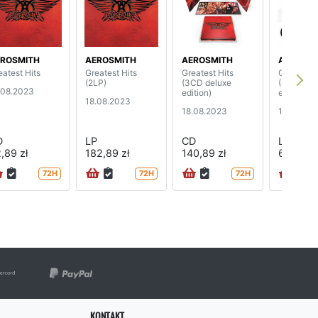
ROSMITH
AEROSMITH
AEROSMITH
AEROSMI
eatest Hits
Greatest Hits
Greatest Hits
Greatest 
(2LP)
(3CD deluxe
(4LP delu
.08.2023
edition)
edition)
18.08.2023
18.08.2023
18.08.20
D
LP
CD
LP
,89 zł
182,89 zł
140,89 zł
660,89 
72H
72H
72H
KONTAKT