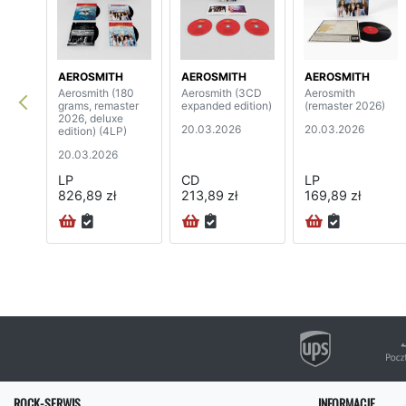
AEROSMITH
AEROSMITH
AEROSMITH
Aerosmith (180
Aerosmith (3CD
Aerosmith
grams, remaster
expanded edition)
(remaster 2026)
2026, deluxe
20.03.2026
20.03.2026
edition) (4LP)
20.03.2026
LP
CD
LP
826,89 zł
213,89 zł
169,89 zł
ROCK-SERWIS
INFORMACJE