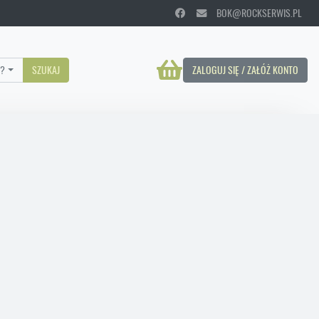
BOK@ROCKSERWIS.PL
?
SZUKAJ
ZALOGUJ SIĘ / ZAŁÓŻ KONTO