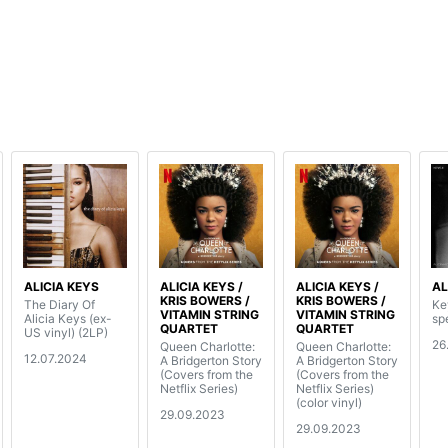
ALICIA KEYS
ALICIA KEYS /
ALICIA KEYS /
AL
KRIS BOWERS /
KRIS BOWERS /
The Diary Of
Ke
VITAMIN STRING
VITAMIN STRING
Alicia Keys (ex-
spe
QUARTET
QUARTET
US vinyl) (2LP)
26
Queen Charlotte:
Queen Charlotte:
12.07.2024
A Bridgerton Story
A Bridgerton Story
(Covers from the
(Covers from the
Netflix Series)
Netflix Series)
(color vinyl)
29.09.2023
29.09.2023