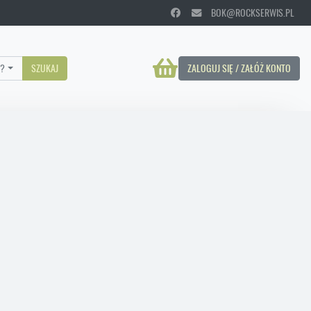
BOK@ROCKSERWIS.PL
?
SZUKAJ
ZALOGUJ SIĘ / ZAŁÓŻ KONTO