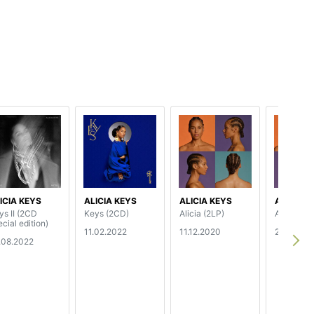
ICIA KEYS
ALICIA KEYS
ALICIA KEYS
ALICIA K
ys II (2CD
Keys (2CD)
Alicia (2LP)
Alicia
cial edition)
11.02.2022
11.12.2020
20.03.20
.08.2022