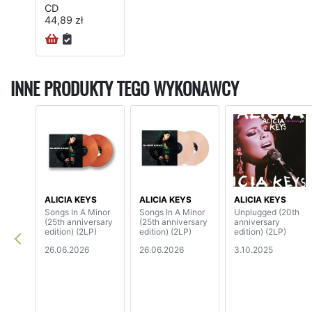
CD
44,89 zł
INNE PRODUKTY TEGO WYKONAWCY
ALICIA KEYS
ALICIA KEYS
ALICIA KEYS
Songs In A Minor
Songs In A Minor
Unplugged (20th
(25th anniversary
(25th anniversary
anniversary
edition) (2LP)
edition) (2LP)
edition) (2LP)
26.06.2026
26.06.2026
3.10.2025