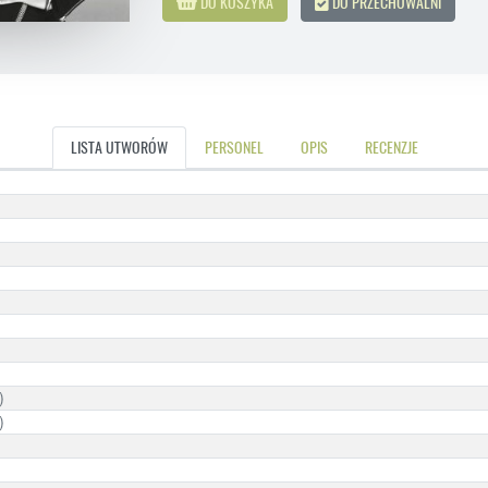
DO KOSZYKA
DO PRZECHOWALNI
LISTA UTWORÓW
PERSONEL
OPIS
RECENZJE
)
)