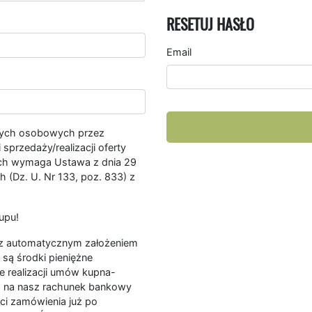
RESETUJ HASŁO
Email
nych osobowych przez
przedaży/realizacji oferty
ych wymaga Ustawa z dnia 29
 (Dz. U. Nr 133, poz. 833) z
upu!
ę z automatycznym założeniem
są środki pieniężne
e realizacji umów kupna-
a na nasz rachunek bankowy
ści zamówienia już po