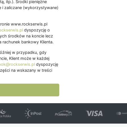
ą, itp.). Środki pieniężne
 i zaliczane (wykorzystywane)
.
 stronie www.rockserwis.pl
ckserwis.pl
dyspozycję o
ch środków na koncie lecz
 rachunek bankowy Klienta.
później w przypadku, gdy
cie, Klient może w każdej
bok@rockserwis.pl
dyspozycję
zęści na wskazany w treści