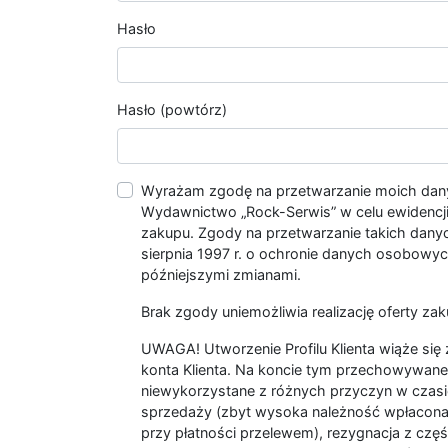
Hasło
Hasło (powtórz)
Wyrażam zgodę na przetwarzanie moich da
Wydawnictwo „Rock-Serwis” w celu ewidencji s
zakupu. Zgody na przetwarzanie takich dan
sierpnia 1997 r. o ochronie danych osobowych
późniejszymi zmianami.
Brak zgody uniemożliwia realizację oferty zak
UWAGA! Utworzenie Profilu Klienta wiąże si
konta Klienta. Na koncie tym przechowywane 
niewykorzystane z różnych przyczyn w czasi
sprzedaży (zbyt wysoka należność wpłacon
przy płatności przelewem), rezygnacja z czę