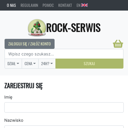
O NAS
REGULAMIN
POMOC
KONTAKT
EN
ROCK-SERWIS
ZALOGUJ SIĘ / ZAŁÓŻ KONTO
DZIAŁ
CENA
24H?
SZUKAJ
ZAREJESTRUJ SIĘ
Imię
Nazwisko