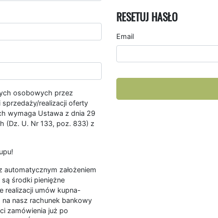
RESETUJ HASŁO
Email
nych osobowych przez
przedaży/realizacji oferty
ych wymaga Ustawa z dnia 29
 (Dz. U. Nr 133, poz. 833) z
upu!
ę z automatycznym założeniem
są środki pieniężne
e realizacji umów kupna-
a na nasz rachunek bankowy
ści zamówienia już po