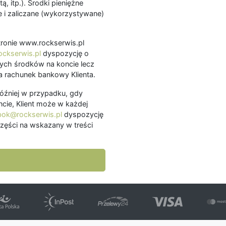
ą, itp.). Środki pieniężne
 i zaliczane (wykorzystywane)
.
 stronie www.rockserwis.pl
ckserwis.pl
dyspozycję o
ch środków na koncie lecz
 rachunek bankowy Klienta.
później w przypadku, gdy
cie, Klient może w każdej
bok@rockserwis.pl
dyspozycję
zęści na wskazany w treści