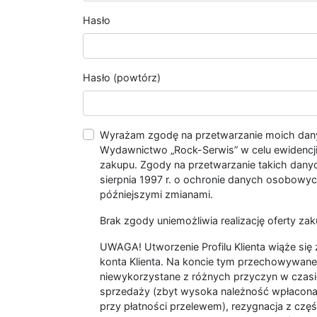
Hasło
Hasło (powtórz)
Wyrażam zgodę na przetwarzanie moich da
Wydawnictwo „Rock-Serwis” w celu ewidencji s
zakupu. Zgody na przetwarzanie takich dan
sierpnia 1997 r. o ochronie danych osobowych
późniejszymi zmianami.
Brak zgody uniemożliwia realizację oferty zak
UWAGA! Utworzenie Profilu Klienta wiąże si
konta Klienta. Na koncie tym przechowywane 
niewykorzystane z różnych przyczyn w czasi
sprzedaży (zbyt wysoka należność wpłacon
przy płatności przelewem), rezygnacja z czę