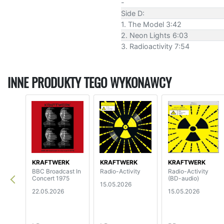
-
Side D:
1. The Model 3:42
2. Neon Lights 6:03
3. Radioactivity 7:54
INNE PRODUKTY TEGO WYKONAWCY
KRAFTWERK
KRAFTWERK
KRAFTWERK
BBC Broadcast In
Radio-Activity
Radio-Activity
Concert 1975
(BD-audio)
15.05.2026
22.05.2026
15.05.2026