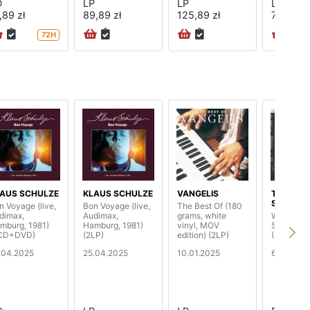
D
LP
LP
LP
,89 zł
89,89 zł
125,89 zł
77,89 zł
72H
AUS SCHULZE
KLAUS SCHULZE
VANGELIS
THE ROL
STONES
n Voyage (live,
Bon Voyage (live,
The Best Of (180
dimax,
Audimax,
grams, white
Welcome 
mburg, 1981)
Hamburg, 1981)
vinyl, MOV
Shepherd
CD+DVD)
(2LP)
edition) (2LP)
(Uhd66-4
.04.2025
25.04.2025
10.01.2025
6.12.2024