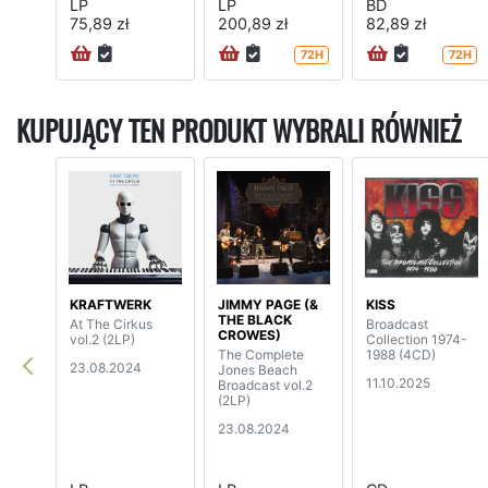
LP
LP
BD
75,89 zł
200,89 zł
82,89 zł
72H
72H
KUPUJĄCY TEN PRODUKT WYBRALI RÓWNIEŻ
KRAFTWERK
JIMMY PAGE (&
KISS
THE BLACK
At The Cirkus
Broadcast
CROWES)
vol.2 (2LP)
Collection 1974-
The Complete
1988 (4CD)
23.08.2024
Jones Beach
11.10.2025
Broadcast vol.2
(2LP)
23.08.2024