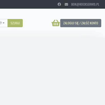
BOK@ROCKSERWIS.PL
?
SZUKAJ
ZALOGUJ SIĘ / ZAŁÓŻ KONTO