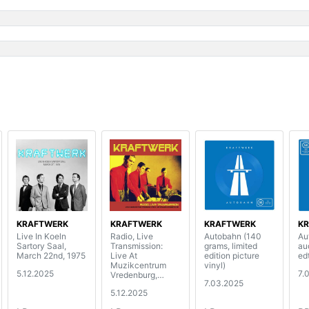
KRAFTWERK
KRAFTWERK
KRAFTWERK
K
Live In Koeln
Radio, Live
Autobahn (140
Au
Sartory Saal,
Transmission:
grams, limited
au
March 22nd, 1975
Live At
edition picture
ed
Muzikcentrum
vinyl)
5.12.2025
7.
Vredenburg,
7.03.2025
Utrecht 1981 (red
5.12.2025
vinyl)