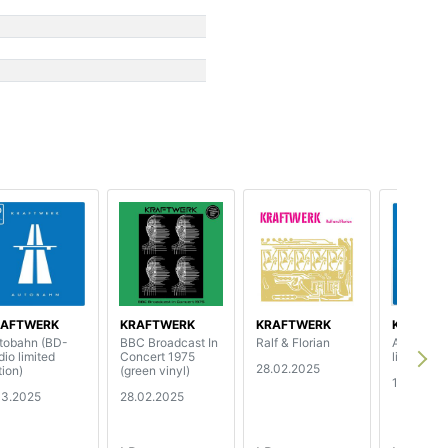
RAFTWERK
KRAFTWERK
KRAFTWERK
KRAFTW
tobahn (BD-
BBC Broadcast In
Ralf & Florian
Autobahn
dio limited
Concert 1975
limited ed
28.02.2025
tion)
(green vinyl)
14.02.20
03.2025
28.02.2025