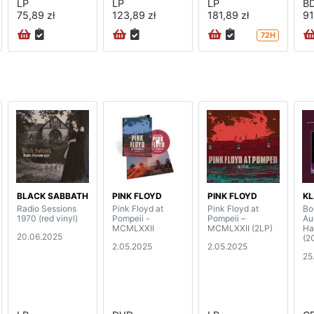
LP
LP
LP
B
75,89 zł
123,89 zł
181,89 zł
91
72H
BLACK SABBATH
PINK FLOYD
PINK FLOYD
KL
Radio Sessions
Pink Floyd at
Pink Floyd at
Bo
1970 (red vinyl)
Pompeii -
Pompeii –
Au
MCMLXXII
MCMLXXII (2LP)
Ha
20.06.2025
(2
2.05.2025
2.05.2025
25