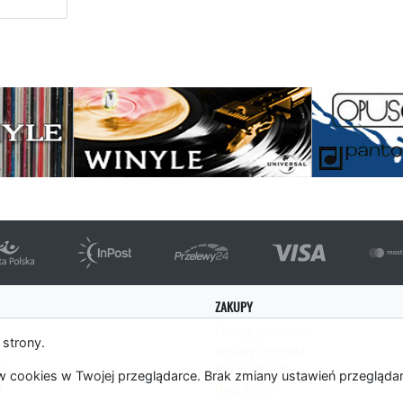
strona
ZAKUPY
Formy płatności
 strony.
Koszty wysyłki
es
Panel Klienta
 cookies w Twojej przeglądarce. Brak zmiany ustawień przegląda
m
Regulamin