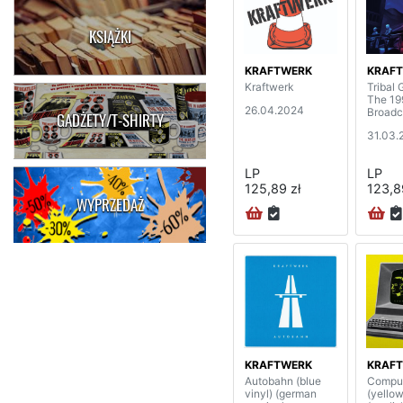
KSIĄŻKI
KRAFTWERK
KRAF
Kraftwerk
Tribal 
The 19
26.04.2024
Broadc
GADŻETY/T-SHIRTY
31.03.
LP
LP
125,89 zł
123,8
WYPRZEDAŻ
KRAFTWERK
KRAF
Autobahn (blue
Comput
vinyl) (german
(yellow