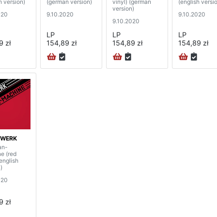
h version)
(german version)
vinyl) (german
(english versi
version)
020
9.10.2020
9.10.2020
9.10.2020
LP
LP
LP
9 zł
154,89 zł
154,89 zł
154,89 zł
TWERK
an-
e (red
(english
)
020
9 zł