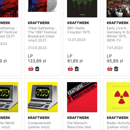
TWERK
KRAFTWERK
KRAFTWERK
KRAFTWERK
Gathering -
Tribal Gathering -
BBC Radio
Early Live In
97 Festival
The 1997 Festival
Croydon 1975
Germany In So
ast (2LP)
Broadcast (clear
Winter 1970,
13.01.2023
vinyl) (2LP)
WDR-TV
2023
31.03.2023
7.01.2023
LP
LP
LP
9 zł
133,89 zł
81,89 zł
95,89 zł
TWERK
KRAFTWERK
KRAFTWERK
KRAFTWERK
er World
Computerwelt
Die Mensch-
Radio-Activit
 vinyl)
(yellow vinyl)
Maschine (red
(yellow vinyl)