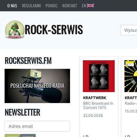
O NAS
REGULAMIN
POMOC
KONTAKT
EN
ROCK-SERWIS
ROCKSERWIS.FM
POSŁUCHAJ NASZEGO RADIA
KRAFTWERK
KRAF
BBC Broadcast In
Radio-
Concert 1975
NEWSLETTER
15.05.
22.05.2026
LP
LP