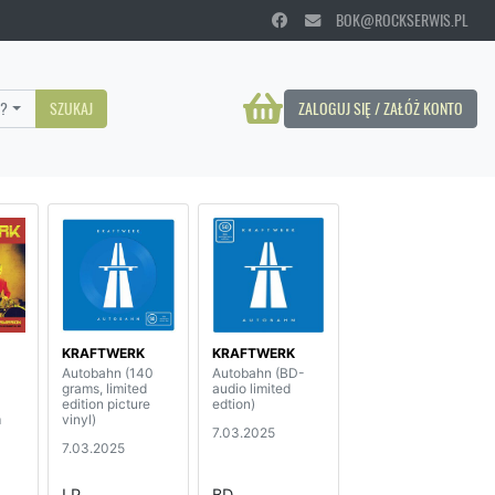
BOK@ROCKSERWIS.PL
?
SZUKAJ
ZALOGUJ SIĘ / ZAŁÓŻ KONTO
KRAFTWERK
KRAFTWERK
Autobahn (140
Autobahn (BD-
grams, limited
audio limited
edition picture
edtion)
m
vinyl)
7.03.2025
7.03.2025
red
LP
BD