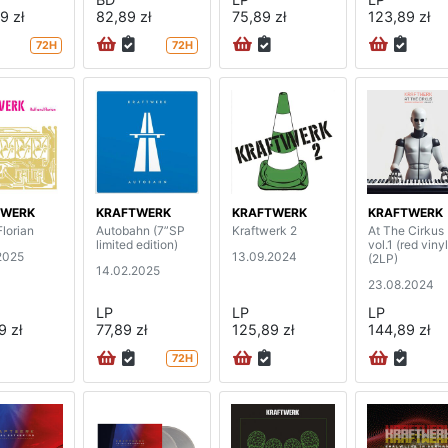
9 zł
82,89 zł
75,89 zł
123,89 zł
72H
72H
TWERK
KRAFTWERK
KRAFTWERK
KRAFTWERK
Florian
Autobahn (7”SP
Kraftwerk 2
At The Cirkus
limited edition)
vol.1 (red vinyl
2025
13.09.2024
(2LP)
14.02.2025
23.08.2024
LP
LP
LP
9 zł
77,89 zł
125,89 zł
144,89 zł
72H