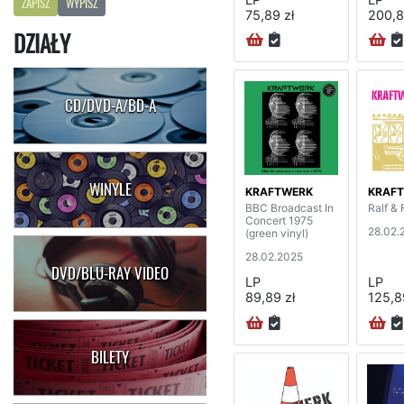
ZAPISZ
WYPISZ
75,89 zł
200,8
DZIAŁY
CD/DVD-A/BD-A
WINYLE
KRAFTWERK
KRAF
BBC Broadcast In
Ralf & 
Concert 1975
28.02.
(green vinyl)
28.02.2025
DVD/BLU-RAY VIDEO
LP
LP
89,89 zł
125,8
BILETY