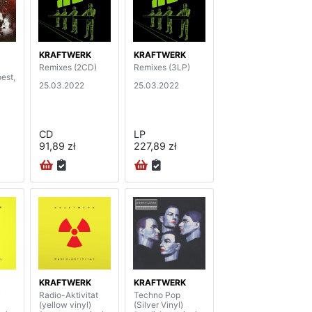
KRAFTWERK
KRAFTWERK
Remixes (2CD)
Remixes (3LP)
est,
25.03.2022
25.03.2022
CD
LP
91,89 zł
227,89 zł
KRAFTWERK
KRAFTWERK
y
Radio-Aktivitat
Techno Pop
(yellow vinyl)
(Silver Vinyl)