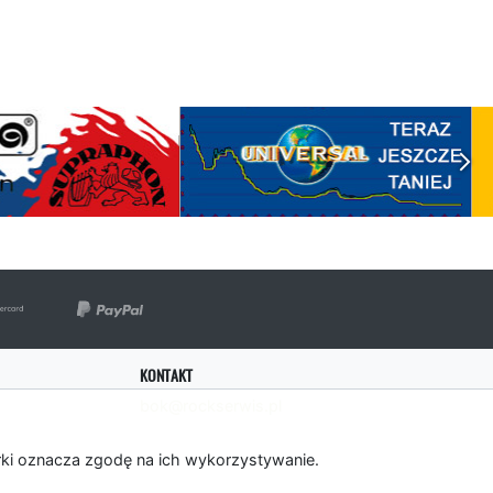
KONTAKT
bok@rockserwis.pl
rki oznacza zgodę na ich wykorzystywanie.