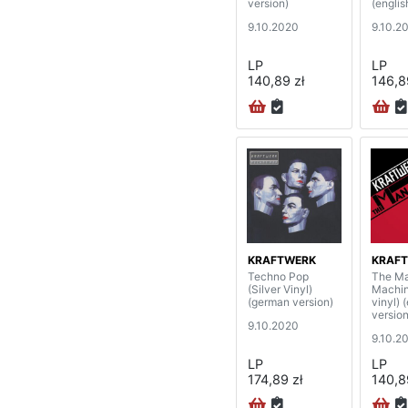
version)
(englis
9.10.2020
9.10.2
LP
LP
140,89 zł
146,8
KRAFTWERK
KRAF
Techno Pop
The M
(Silver Vinyl)
Machin
(german version)
vinyl) 
version
9.10.2020
9.10.2
LP
LP
174,89 zł
140,8