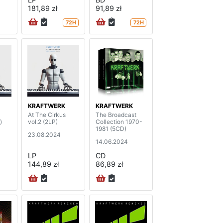
181,89 zł
91,89 zł
72H
72H
KRAFTWERK
KRAFTWERK
At The Cirkus
The Broadcast
)
vol.2 (2LP)
Collection 1970-
1981 (5CD)
23.08.2024
14.06.2024
LP
CD
144,89 zł
86,89 zł