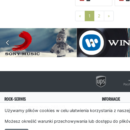
Poprzednia strona
Następna 
«
1
2
»
ROCK-SERWIS
INFORMACJE
ul. płk. Francesco Nullo 28/LU3
O nas
Używamy plików cookies w celu ułatwienia korzystania z naszej
31-543 Kraków
Pomoc
Polityka cooki
Możesz określić warunki przechowywania lub dostępu do plików
Rockserwis.f