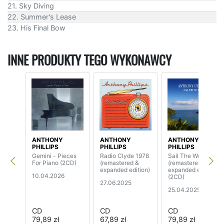
21. Sky Diving
22. Summer's Lease
23. His Final Bow
INNE PRODUKTY TEGO WYKONAWCY
ANTHONY
ANTHONY
ANTHONY
PHILLIPS
PHILLIPS
PHILLIPS
Gemini - Pieces
Radio Clyde 1978
Sail The World
For Piano (2CD)
(remastered &
(remastered &
expanded edition)
expanded edition)
10.04.2026
(2CD)
27.06.2025
25.04.2025
CD
CD
CD
79,89 zł
67,89 zł
79,89 zł