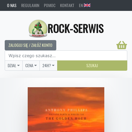
O NAS
REGULAMIN
POMOC
KONTAKT
EN
ROCK-SERWIS
ZALOGUJ SIĘ / ZAŁÓŻ KONTO
DZIAŁ
CENA
24H?
SZUKAJ