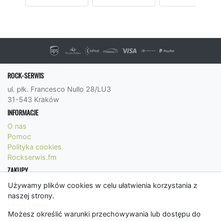
ROCK-SERWIS
ul. płk. Francesco Nullo 28/LU3
31-543 Kraków
INFORMACJE
O nas
Pomoc
Polityka cookies
Rockserwis.fm
ZAKUPY
Formy płatności
Używamy plików cookies w celu ułatwienia korzystania z
Koszty wysyłki
naszej strony.
Panel Klienta
Możesz określić warunki przechowywania lub dostępu do
Regulamin