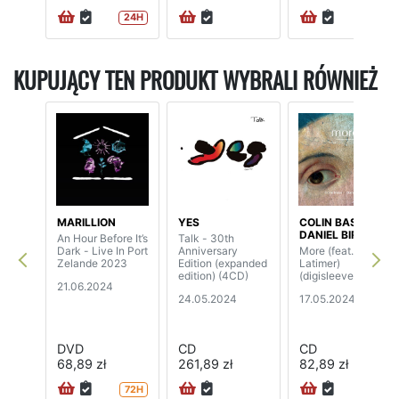
24H
KUPUJĄCY TEN PRODUKT WYBRALI RÓWNIEŻ
MARILLION
YES
COLIN BASS /
DANIEL BIRO
An Hour Before It’s
Talk - 30th
Dark - Live In Port
Anniversary
More (feat. Andy
Zelande 2023
Edition (expanded
Latimer)
edition) (4CD)
(digisleeve)
21.06.2024
24.05.2024
17.05.2024
DVD
CD
CD
68,89 zł
261,89 zł
82,89 zł
72H